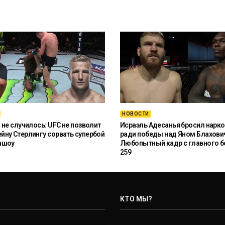
НОВОСТИ
 не случилось: UFC не позволит
Исраэль Адесанья бросил нарко
ну Стерлингу сорвать супербой
ради победы над Яном Блахови
ашоу
Любопытный кадр с главного б
259
КТО МЫ?