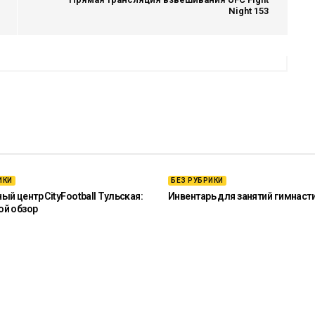
Night 153
ИКИ
БЕЗ РУБРИКИ
й центр CityFootball Тульская:
Инвентарь для занятий гимнаст
ой обзор