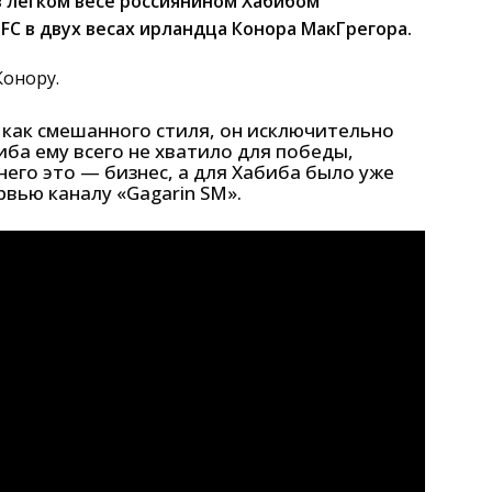
 легком весе россиянином Хабибом
C в двух весах ирландца Конора МакГрегора.
Конору.
как смешанного стиля, он исключительно
ба ему всего не хватило для победы,
его это — бизнес, а для Хабиба было уже
рвью каналу «Gagarin SM».