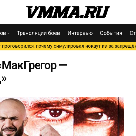
цов
Трансляции боев
Интервью
События
Ст
проговорился, почему симулировал нокаут из-за запрещён
«МакГрегор —
ц»