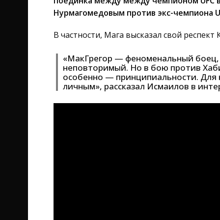
поединка между между чемпионом UFC в
Нурмагомедовым против экс-чемпиона UF
В частности, Мага высказал свой респект 
«МакГрегор — феноменальный боец, 
неповторимый. Но в бою против Хаби
особенно — принципиальности. Для н
личным», рассказал Исмаилов в инте