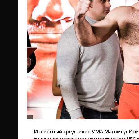
Известный средневес ММА Магомед Исма