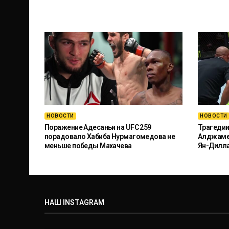
НОВОСТИ
НОВОСТИ
Поражение Адесаньи на UFC 259
Трагедии
порадовало Хабиба Нурмагомедова не
Алджамей
меньше победы Махачева
Ян-Дилл
НАШ INSTAGRAM