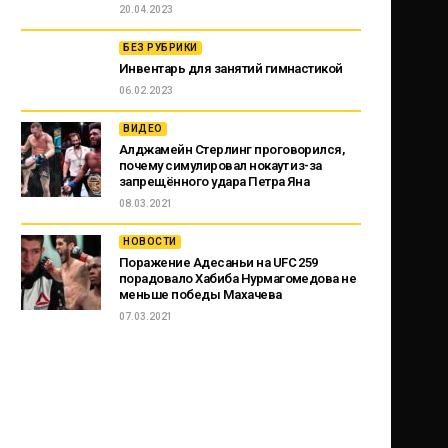
20.04.2023
БЕЗ РУБРИКИ
Инвентарь для занятий гимнастикой
06.02.2023
ВИДЕО
Алджамейн Стерлинг проговорился,
почему симулировал нокаут из-за
запрещённого удара Петра Яна
08.03.2021
НОВОСТИ
Поражение Адесаньи на UFC 259
порадовало Хабиба Нурмагомедова не
меньше победы Махачева
07.03.2021