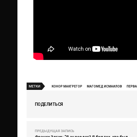
МЕТКИ
КОНОР МАКГРЕГОР
МАГОМЕД ИСМАИЛОВ
ПЕРВА
ПОДЕЛИТЬСЯ
ПРЕДЫДУЩАЯ ЗАПИСЬ
Фрэнки Эдгар: "Я андердог? Я бил тех, кто был