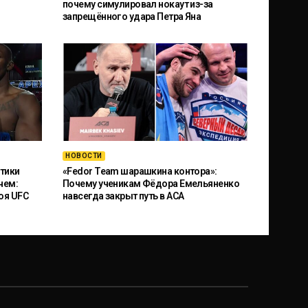
почему симулировал нокаут из-за
запрещённого удара Петра Яна
НОВОСТИ
тики
«Fedor Team шарашкина контора»:
чем:
Почему ученикам Фёдора Емельяненко
оя UFC
навсегда закрыт путь в ACA