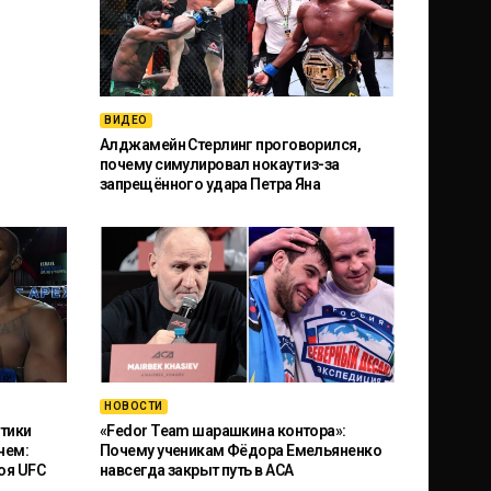
ВИДЕО
Алджамейн Стерлинг проговорился,
почему симулировал нокаут из-за
запрещённого удара Петра Яна
НОВОСТИ
тики
«Fedor Team шарашкина контора»:
чем:
Почему ученикам Фёдора Емельяненко
оя UFC
навсегда закрыт путь в ACA