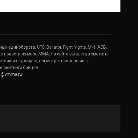
 единоборств, UFC, Bellator, Fight Nights, M-1, ACB.
е новости из мира ММА. На сайте вы всегда сможете
стоящих турниров, посмотреть интервью с
е рейтинги бойцов.
fo@vmma.ru