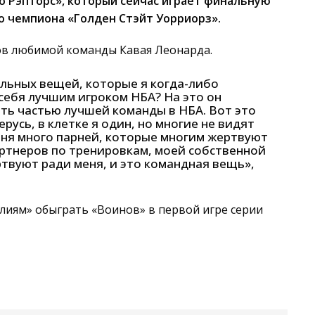
о Рэпторс», который сейчас играет финальную
 чемпиона «Голден Стэйт Уорриорз».
ов любимой команды Кавая Леонарда.
ельных вещей, которые я когда-либо
 себя лучшим игроком НБА? На это он
ыть частью лучшей команды в НБА. Вот это
ерусь, в клетке я один, но многие не видят
меня много парней, которые многим жертвуют
артнеров по тренировкам, моей собственной
ртвуют ради меня, и это командная вещь»,
илиям» обыграть «Воинов» в первой игре серии