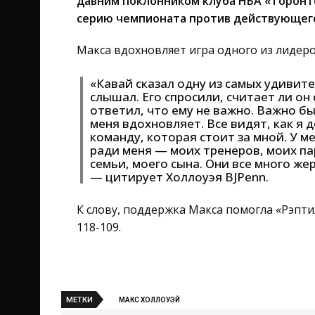
давним поклонником клуба НБА «Торонт
серию чемпионата против действующего
Макса вдохновляет игра одного из лидер
«Кавай сказал одну из самых удивит
слышал. Его спросили, считает ли он
ответил, что ему не важно. Важно б
меня вдохновляет. Все видят, как я д
команду, которая стоит за мной. У 
ради меня — моих тренеров, моих п
семьи, моего сына. Они все много же
— цитирует Холлоуэя BJPenn.
К слову, поддержка Макса помогла «Рэпт
118-109.
МЕТКИ
МАКС ХОЛЛОУЭЙ