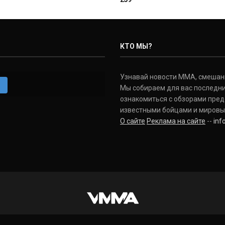
КТО МЫ?
Узнавай новости ММА, смешанных
m
Мы собираем для вас последни
ознакомиться с обзорами пред
известными бойцами и мировы
О сайте
Реклама на сайте
--
in
INSTAGRAM
VKONTAKTE
FACEBOOK