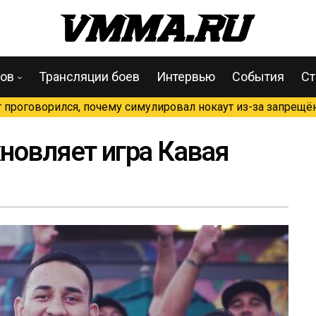
цов
Трансляции боев
Интервью
События
Ст
проговорился, почему симулировал нокаут из-за запрещён
новляет игра Кавая