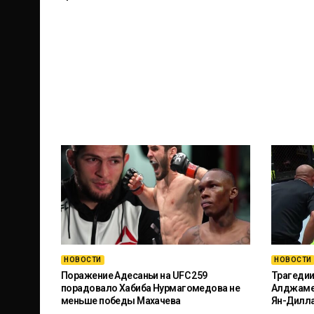
НОВОСТИ
НОВОСТИ
Поражение Адесаньи на UFC 259
Трагедии
порадовало Хабиба Нурмагомедова не
Алджамей
меньше победы Махачева
Ян-Дилл