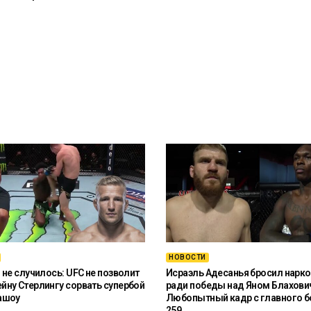
НОВОСТИ
 не случилось: UFC не позволит
Исраэль Адесанья бросил нарко
ну Стерлингу сорвать супербой
ради победы над Яном Блахови
ашоу
Любопытный кадр с главного б
259