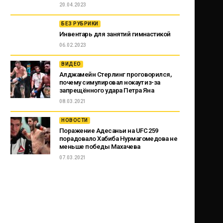
20.04.2023
БЕЗ РУБРИКИ
Инвентарь для занятий гимнастикой
06.02.2023
ВИДЕО
Алджамейн Стерлинг проговорился,
почему симулировал нокаут из-за
запрещённого удара Петра Яна
08.03.2021
НОВОСТИ
Поражение Адесаньи на UFC 259
порадовало Хабиба Нурмагомедова не
меньше победы Махачева
07.03.2021