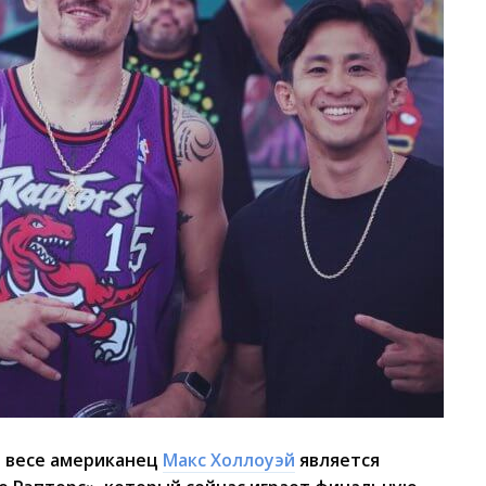
м весе американец
Макс Холлоуэй
является