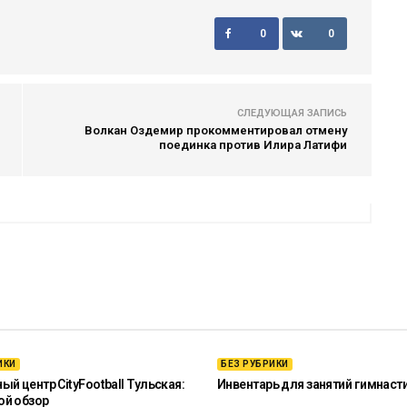
0
0
СЛЕДУЮЩАЯ ЗАПИСЬ
Волкан Оздемир прокомментировал отмену
поединка против Илира Латифи
ИКИ
БЕЗ РУБРИКИ
й центр CityFootball Тульская:
Инвентарь для занятий гимнаст
ой обзор