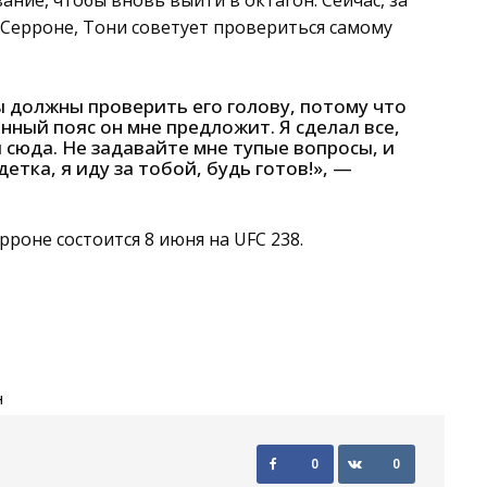
ние, чтобы вновь выйти в октагон. Сейчас, за
 Серроне, Тони советует провериться самому
ы должны проверить его голову, потому что
енный пояс он мне предложит. Я сделал все,
 сюда. Не задавайте мне тупые вопросы, и
етка, я иду за тобой, будь готов!», —
роне состоится 8 июня на UFC 238.
Н
0
0