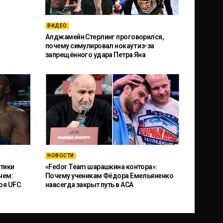
ВИДЕО
Алджамейн Стерлинг проговорился,
почему симулировал нокаут из-за
запрещённого удара Петра Яна
НОВОСТИ
тики
«Fedor Team шарашкина контора»:
чем:
Почему ученикам Фёдора Емельяненко
оя UFC
навсегда закрыт путь в ACA