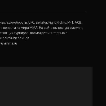
 единоборств, UFC, Bellator, Fight Nights, M-1, ACB.
е новости из мира ММА. На сайте вы всегда сможете
стоящих турниров, посмотреть интервью с
е рейтинги бойцов.
fo@vmma.ru