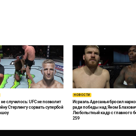
НОВОСТИ
 не случилось: UFC не позволит
Исраэль Адесанья бросил нарко
ну Стерлингу сорвать супербой
ради победы над Яном Блахови
ашоу
Любопытный кадр с главного б
259