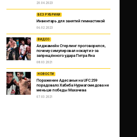
20.04.2023
БЕЗ РУБРИКИ
Инвентарь для занятий гимнастикой
06.02.2023
ВИДЕО
Алджамейн Стерлинг проговорился,
почему симулировал нокаут из-за
запрещённого удара Петра Яна
08.03.2021
НОВОСТИ
Поражение Адесаньи на UFC 259
порадовало Хабиба Нурмагомедова не
меньше победы Махачева
07.03.2021