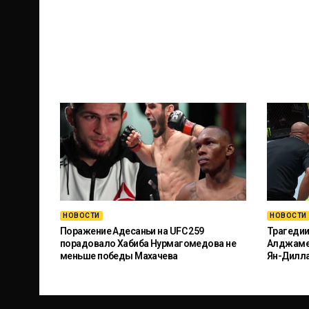
НОВОСТИ
НОВОСТИ
Поражение Адесаньи на UFC 259
Трагедии
порадовало Хабиба Нурмагомедова не
Алджамей
меньше победы Махачева
Ян-Дилл