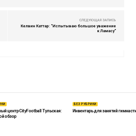
СЛЕДУЮЩАЯ ЗАПИСЬ
Келвин Каттар: "Испытываю большое уважение
к Ламасу"
ИКИ
БЕЗ РУБРИКИ
й центр CityFootball Тульская:
Инвентарь для занятий гимнаст
ой обзор