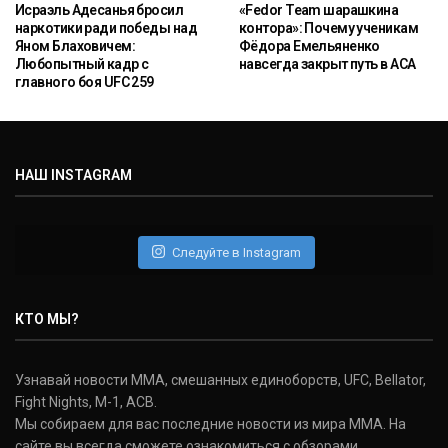
Исраэль Адесанья бросил
«Fedor Team шарашкина
наркотики ради победы над
контора»: Почему ученикам
Яном Блаховичем:
Фёдора Емельяненко
Любопытный кадр с
навсегда закрыт путь в ACA
главного боя UFC 259
НАШ INSTAGRAM
Следуйте в Instagram
КТО МЫ?
Узнавай новости ММА, смешанных единоборств, UFC, Bellator,
Fight Nights, M-1, ACB.
Мы собираем для вас последние новости из мира ММА. На
сайте вы всегда сможете ознакомиться с обзорами