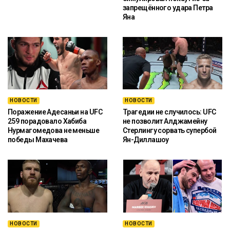
запрещённого удара Петра
Яна
НОВОСТИ
НОВОСТИ
Поражение Адесаньи на UFC
Трагедии не случилось: UFC
259 порадовало Хабиба
не позволит Алджамейну
Нурмагомедова не меньше
Стерлингу сорвать супербой
победы Махачева
Ян-Диллашоу
НОВОСТИ
НОВОСТИ