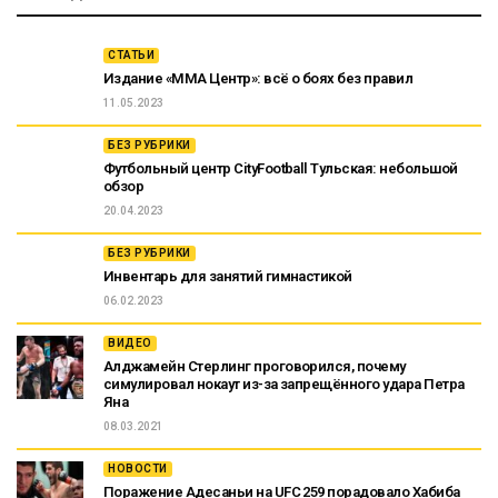
СТАТЬИ
Издание «ММА Центр»: всё о боях без правил
11.05.2023
БЕЗ РУБРИКИ
Футбольный центр CityFootball Тульская: небольшой
обзор
20.04.2023
БЕЗ РУБРИКИ
Инвентарь для занятий гимнастикой
06.02.2023
ВИДЕО
Алджамейн Стерлинг проговорился, почему
симулировал нокаут из-за запрещённого удара Петра
Яна
08.03.2021
НОВОСТИ
Поражение Адесаньи на UFC 259 порадовало Хабиба