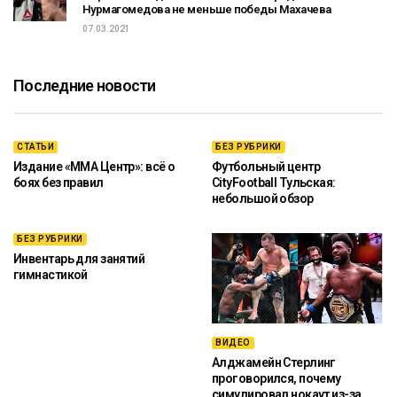
Нурмагомедова не меньше победы Махачева
07.03.2021
Последние новости
СТАТЬИ
БЕЗ РУБРИКИ
Издание «ММА Центр»: всё о
Футбольный центр
боях без правил
CityFootball Тульская:
небольшой обзор
БЕЗ РУБРИКИ
Инвентарь для занятий
гимнастикой
ВИДЕО
Алджамейн Стерлинг
проговорился, почему
симулировал нокаут из-за