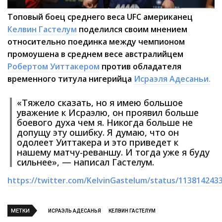
Топовый боец среднего веса UFC американец
Келвин Гастелум
поделился своим мнением
относительно поединка между чемпионом
промоушена в среднем весе австралийцем
Робертом Уиттакером
против обладателя
временного титула нигерийца
Исраэля Адесаньи.
«Тяжело сказать, но я имею большое
уважение к Исраэлю, он проявил больше
боевого духа чем я. Никогда больше не
допущу эту ошибку. Я думаю, что он
одолеет Уиттакера и это приведет к
нашему матчу-реваншу. И тогда уже я буду
сильнее», — написал Гастелум.
https://twitter.com/KelvinGastelum/status/113814243
МЕТКИ
ИСРАЭЛЬ АДЕСАНЬЯ
КЕЛВИН ГАСТЕЛУМ