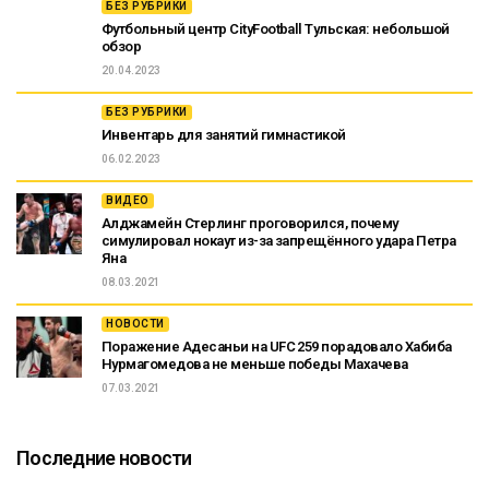
БЕЗ РУБРИКИ
Футбольный центр CityFootball Тульская: небольшой
обзор
20.04.2023
БЕЗ РУБРИКИ
Инвентарь для занятий гимнастикой
06.02.2023
ВИДЕО
Алджамейн Стерлинг проговорился, почему
симулировал нокаут из-за запрещённого удара Петра
Яна
08.03.2021
НОВОСТИ
Поражение Адесаньи на UFC 259 порадовало Хабиба
Нурмагомедова не меньше победы Махачева
07.03.2021
Последние новости