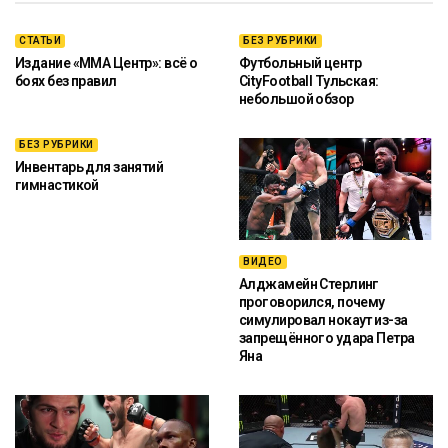
СТАТЬИ
БЕЗ РУБРИКИ
Издание «ММА Центр»: всё о
Футбольный центр
боях без правил
CityFootball Тульская:
небольшой обзор
БЕЗ РУБРИКИ
Инвентарь для занятий
гимнастикой
ВИДЕО
Алджамейн Стерлинг
проговорился, почему
симулировал нокаут из-за
запрещённого удара Петра
Яна