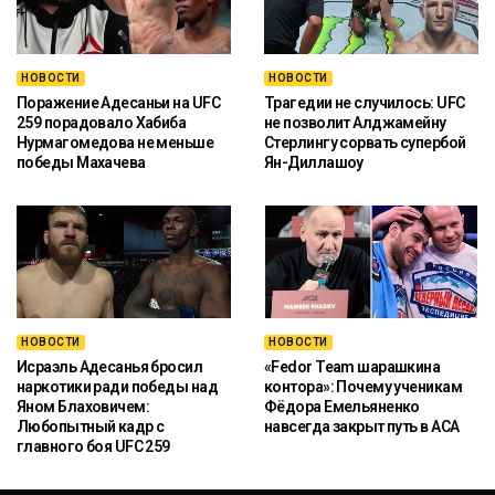
НОВОСТИ
НОВОСТИ
Поражение Адесаньи на UFC
Трагедии не случилось: UFC
259 порадовало Хабиба
не позволит Алджамейну
Нурмагомедова не меньше
Стерлингу сорвать супербой
победы Махачева
Ян-Диллашоу
НОВОСТИ
НОВОСТИ
Исраэль Адесанья бросил
«Fedor Team шарашкина
наркотики ради победы над
контора»: Почему ученикам
Яном Блаховичем:
Фёдора Емельяненко
Любопытный кадр с
навсегда закрыт путь в ACA
главного боя UFC 259