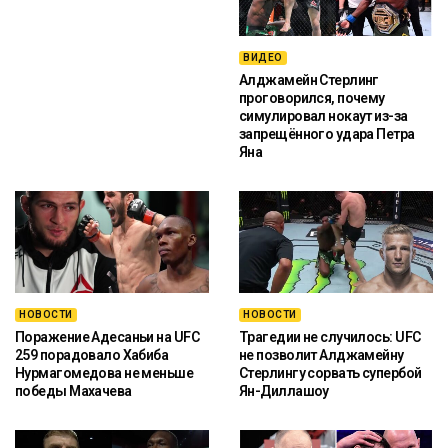
ВИДЕО
Алджамейн Стерлинг
проговорился, почему
симулировал нокаут из-за
запрещённого удара Петра
Яна
НОВОСТИ
НОВОСТИ
Поражение Адесаньи на UFC
Трагедии не случилось: UFC
259 порадовало Хабиба
не позволит Алджамейну
Нурмагомедова не меньше
Стерлингу сорвать супербой
победы Махачева
Ян-Диллашоу