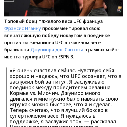
Топовый боец тяжелого веса UFC француз
Фрэнсис Нганну
прокомментировал свою
впечатляющую победу нокаутом в поединке
против экс-чемпиона UFC в тяжелом весе
бразильца
Джуниора дос Сантоса
в рамках мэйн-
ивента турнира UFC on ESPN 3.
«Я очень счастлив сейчас. Чувствую себя
хорошо и надеюсь, что UFC осознает, что я
заслужил бой за титул. Я заслуживаю
поединок между победителем реванша
Кормье vs. Миочич. Джуниор много
двигался и мне нужно было навязать свою
игру как можно быстрее, что я и сделал.
Теперь считаю, что я лучший боксер в
супертяжелом весе. Я нуждаюсь в
поддержке, я заслужил это», — рассказал
Нганну в послематчевом интервью.