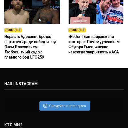
НОВОСТИ
НОВОСТИ
Исраэль Адесанья бросил
«Fedor Team шарашкина
наркотики ради победы над
контора»: Почему ученикам
Яном Блаховичем:
Фёдора Емельяненко
Любопытный кадр с
навсегда закрыт путь в ACA
главного боя UFC 259
НАШ INSTAGRAM
Следуйте в Instagram
КТО МЫ?