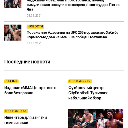
Алджамейн Стерлинг проговорился, почему
симулировал нокаут из-за запрещённого удара Петра
Яна
08.03.2021
НОВОСТИ
Поражение Адесаньи на UFC 259 порадовало Хабиба
Нурмагомедова не меньше победы Махачева
07.03.2021
Последние новости
СТАТЬИ
БЕЗ РУБРИКИ
Издание «ММА Центр»: всё о
Футбольный центр
боях без правил
CityFootball Тульская:
небольшой обзор
БЕЗ РУБРИКИ
Инвентарь для занятий
гимнастикой