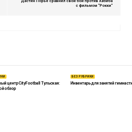
Дастин Порье сравнил свой бой против Хабиба
с фильмом "Рокки"
ИКИ
БЕЗ РУБРИКИ
й центр CityFootball Тульская:
Инвентарь для занятий гимнаст
ой обзор