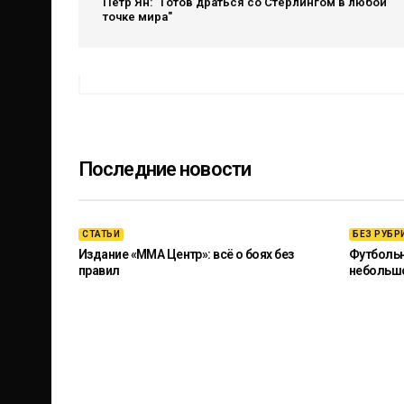
Петр Ян: "Готов драться со Стерлингом в любой
точке мира"
Последние новости
СТАТЬИ
БЕЗ РУБР
Издание «ММА Центр»: всё о боях без
Футбольны
правил
небольш