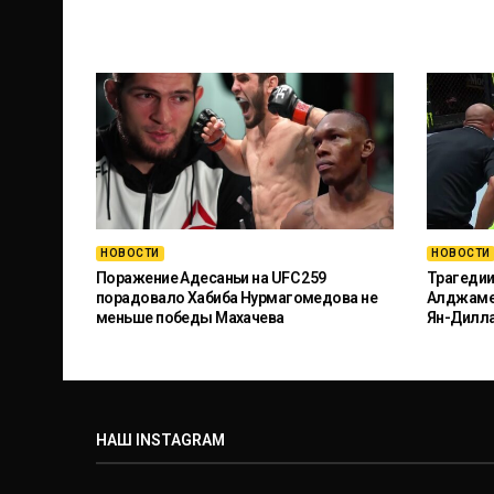
НОВОСТИ
НОВОСТИ
Поражение Адесаньи на UFC 259
Трагедии
порадовало Хабиба Нурмагомедова не
Алджамей
меньше победы Махачева
Ян-Дилл
НАШ INSTAGRAM