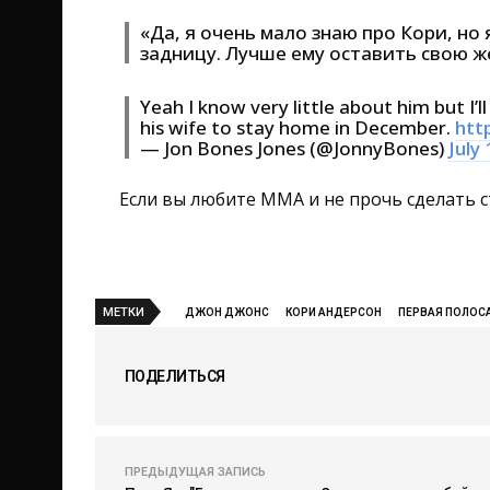
«Да, я очень мало знаю про Кори, но 
задницу. Лучше ему оставить свою ж
Yeah I know very little about him but I’l
his wife to stay home in December.
htt
— Jon Bones Jones (@JonnyBones)
July
Если вы любите ММА и не прочь сделать с
МЕТКИ
ДЖОН ДЖОНС
КОРИ АНДЕРСОН
ПЕРВАЯ ПОЛОС
ПОДЕЛИТЬСЯ
ПРЕДЫДУЩАЯ ЗАПИСЬ