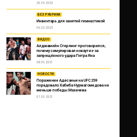
20.04.2023
БЕЗ РУБРИКИ
Инвентарь для занятий гимнастикой
06.02.2023
ВИДЕО
Алджамейн Стерлинг проговорился,
почему симулировал нокаут из-за
запрещённого удара Петра Яна
08.03.2021
НОВОСТИ
Поражение Адесаньи на UFC 259
порадовало Хабиба Нурмагомедова не
меньше победы Махачева
07.03.2021