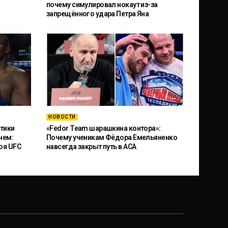
почему симулировал нокаут из-за
запрещённого удара Петра Яна
НОВОСТИ
тики
«Fedor Team шарашкина контора»:
чем:
Почему ученикам Фёдора Емельяненко
оя UFC
навсегда закрыт путь в ACA