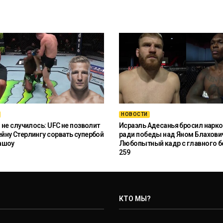
НОВОСТИ
 не случилось: UFC не позволит
Исраэль Адесанья бросил нарко
ну Стерлингу сорвать супербой
ради победы над Яном Блахови
ашоу
Любопытный кадр с главного б
259
КТО МЫ?