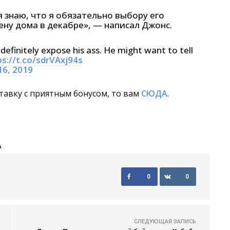
я знаю, что я обязательно выбору его
ену дома в декабре», — написал Джонс.
l definitely expose his ass. He might want to tell
ps://t.co/sdrVAxj94s
 16, 2019
тавку с приятным бонусом, то вам
СЮДА
.
А
0
0
СЛЕДУЮЩАЯ ЗАПИСЬ