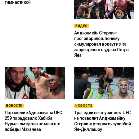
гимнастикой
ВИДЕО
Алджамейн Стерлинг
проговорился, почему
симулировал нокаут из-за
запрещённого удара Петра
Яна
НОВОСТИ
НОВОСТИ
Поражение Адесаньи на UFC
Трагедии не случилось: UFC
259 порадовало Хабиба
не позволит Алджамейну
Нурмагомедова не меньше
Стерлингу сорвать супербой
победы Махачева
Ян-Диллашоу