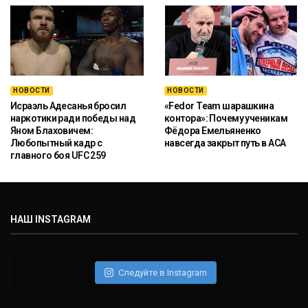
НОВОСТИ
НОВОСТИ
Исраэль Адесанья бросил
«Fedor Team шарашкина
наркотики ради победы над
контора»: Почему ученикам
Яном Блаховичем:
Фёдора Емельяненко
Любопытный кадр с
навсегда закрыт путь в ACA
главного боя UFC 259
НАШ INSTAGRAM
Следуйте в Instagram