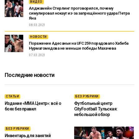
ВИДЕО
Алджамейн Стерлинг проговорился, почему
симулировал нокаут из-за запрещённого удара Петра
Яна
08.03.2021
НОВОСТИ
Поражение Адесаньи на UFC 259 порадовало Хабиба
Нурмагомедова не меньше победы Махачева
07.03.2021
Последние новости
СТАТЬИ
БЕЗ РУБРИКИ
Издание «ММА Центр»: всё о
Футбольный центр
боях без правил
CityFootball Тульская:
небольшой обзор
БЕЗ РУБРИКИ
Инвентарь для занятий