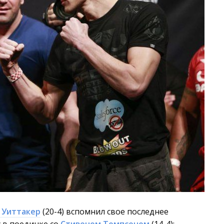
 Уиттакер
(20-4) вспомнил свое последнее