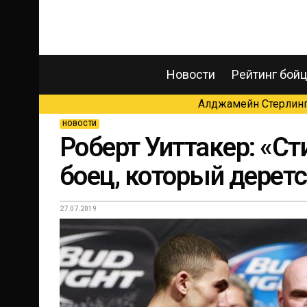
Новости
Рейтинг бой
Алджамейн Стерлинг 
НОВОСТИ
Роберт Уиттакер: «С
боец, который деретс
27.07.2019