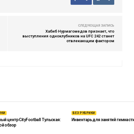
СЛЕДУЮЩАЯ ЗАПИСЬ
Хабиб Нурмагомедов признает, что
выступления одноклубников на UFC 242 станет
отвлекающим фактором
ИКИ
БЕЗ РУБРИКИ
й центр CityFootball Тульская:
Инвентарь для занятий гимнаст
ой обзор