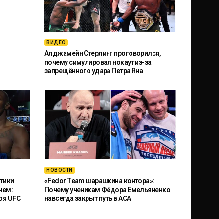
ВИДЕО
Алджамейн Стерлинг проговорился,
почему симулировал нокаут из-за
запрещённого удара Петра Яна
НОВОСТИ
тики
«Fedor Team шарашкина контора»:
чем:
Почему ученикам Фёдора Емельяненко
оя UFC
навсегда закрыт путь в ACA