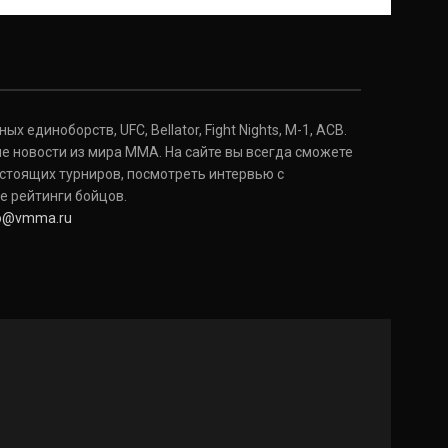
 единоборств, UFC, Bellator, Fight Nights, M-1, ACB.
е новости из мира ММА. На сайте вы всегда сможете
стоящих турниров, посмотреть интервью с
е рейтинги бойцов.
fo@vmma.ru