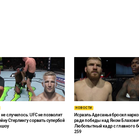
НОВОСТИ
 не случилось: UFC не позволит
Исраэль Адесанья бросил нарко
ну Стерлингу сорвать супербой
ради победы над Яном Блахови
ашоу
Любопытный кадр с главного б
259