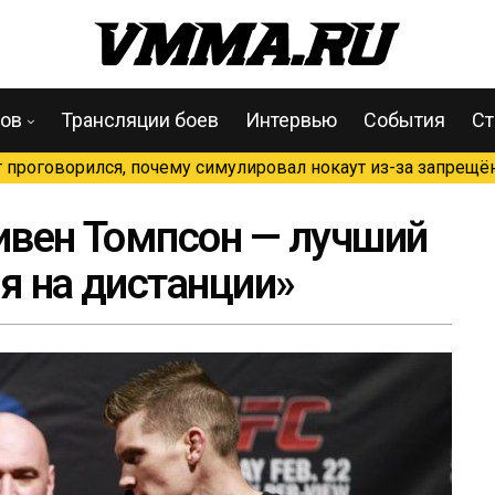
цов
Трансляции боев
Интервью
События
Ст
проговорился, почему симулировал нокаут из-за запрещён
тивен Томпсон — лучший
я на дистанции»