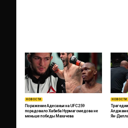
НОВОСТИ
НОВОСТИ
Поражение Адесаньи на UFC 259
Трагедии
порадовало Хабиба Нурмагомедова не
Алджамей
меньше победы Махачева
Ян-Дилл