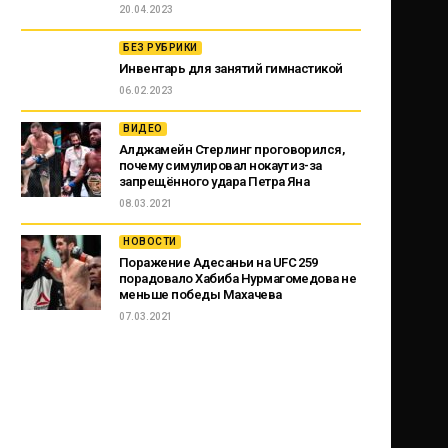
20.04.2023
БЕЗ РУБРИКИ
Инвентарь для занятий гимнастикой
06.02.2023
ВИДЕО
Алджамейн Стерлинг проговорился,
почему симулировал нокаут из-за
запрещённого удара Петра Яна
08.03.2021
НОВОСТИ
Поражение Адесаньи на UFC 259
порадовало Хабиба Нурмагомедова не
меньше победы Махачева
07.03.2021