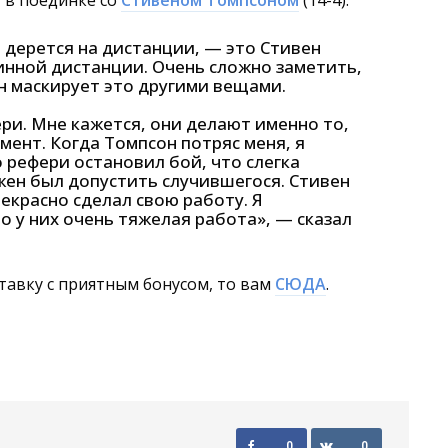
у в поединке со
Стивеном Томпсоном
(14-4):
 дерется на дистанции, — это Стивен
линной дистанции. Очень сложно заметить,
он маскирует это другими вещами.
ри. Мне кажется, они делают именно то,
мент. Когда Томпсон потряс меня, я
 рефери остановил бой, что слегка
жен был допустить случившегося. Стивен
екрасно сделал свою работу. Я
 у них очень тяжелая работа», — сказал
тавку с приятным бонусом, то вам
СЮДА
.
0
0