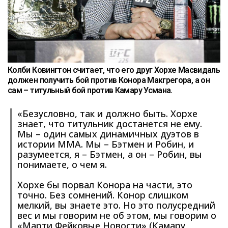
Колби Ковингтон считает, что его друг Хорхе Масвидаль
должен получить бой против Конора Макгрегора, а он
сам – титульный бой против Камару Усмана.
«Безусловно, так и должно быть. Хорхе
знает, что титульник достанется не ему.
Мы – один самых динамичных дуэтов в
истории ММА. Мы – Бэтмен и Робин, и
разумеется, я – Бэтмен, а он – Робин, вы
понимаете, о чем я.
Хорхе бы порвал Конора на части, это
точно. Без сомнений. Конор слишком
мелкий, вы знаете это. Но это полусредний
вес и мы говорим не об этом, мы говорим о
«Марти Фейковые Новости» (Камару