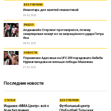
БЕЗ РУБРИКИ
Инвентарь для занятий гимнастикой
06.02.2023
ВИДЕО
Алджамейн Стерлинг проговорился, почему
симулировал нокаут из-за запрещённого удара Петра
Яна
08.03.2021
НОВОСТИ
Поражение Адесаньи на UFC 259 порадовало Хабиба
Нурмагомедова не меньше победы Махачева
07.03.2021
Последние новости
СТАТЬИ
БЕЗ РУБРИКИ
Издание «ММА Центр»: всё о
Футбольный центр
боях без правил
CityFootball Тульская: