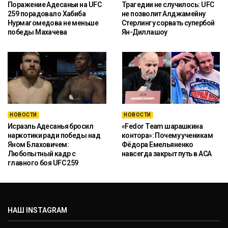
Поражение Адесаньи на UFC
Трагедии не случилось: UFC
259 порадовало Хабиба
не позволит Алджамейну
Нурмагомедова не меньше
Стерлингу сорвать супербой
победы Махачева
Ян-Диллашоу
НОВОСТИ
НОВОСТИ
Исраэль Адесанья бросил
«Fedor Team шарашкина
наркотики ради победы над
контора»: Почему ученикам
Яном Блаховичем:
Фёдора Емельяненко
Любопытный кадр с
навсегда закрыт путь в ACA
главного боя UFC 259
НАШ INSTAGRAM