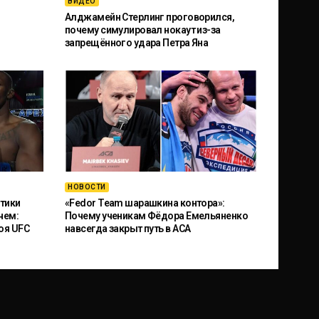
ВИДЕО
Алджамейн Стерлинг проговорился,
почему симулировал нокаут из-за
запрещённого удара Петра Яна
НОВОСТИ
тики
«Fedor Team шарашкина контора»:
чем:
Почему ученикам Фёдора Емельяненко
оя UFC
навсегда закрыт путь в ACA