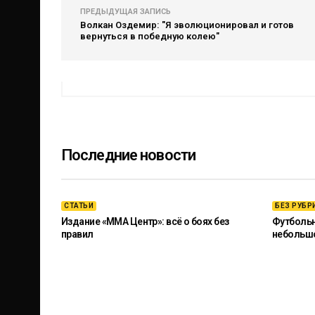
ПРЕДЫДУЩАЯ ЗАПИСЬ
Волкан Оздемир: "Я эволюционировал и готов
вернуться в победную колею"
Последние новости
СТАТЬИ
БЕЗ РУБР
Издание «ММА Центр»: всё о боях без
Футбольны
правил
небольш