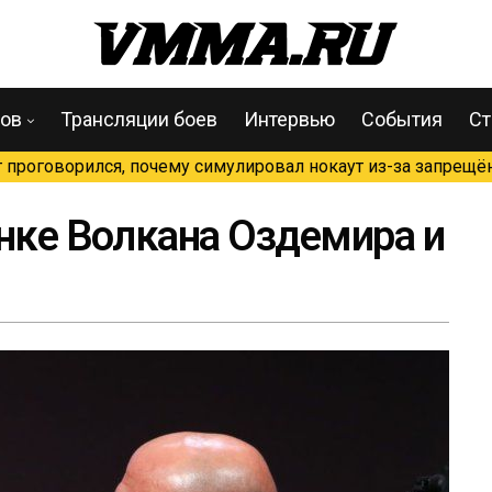
цов
Трансляции боев
Интервью
События
Ст
проговорился, почему симулировал нокаут из-за запрещён
инке Волкана Оздемира и