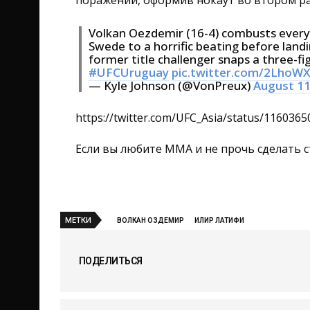
поражений, оформив нокаут во втором р
Volkan Oezdemir (16-4) combusts everyone
Swede to a horrific beating before land
former title challenger snaps a three-fi
#UFCUruguay
pic.twitter.com/2LhoW
— Kyle Johnson (@VonPreux)
August 11
https://twitter.com/UFC_Asia/status/116036
Если вы любите ММА и не прочь сделать с
МЕТКИ
ВОЛКАН ОЗДЕМИР
ИЛИР ЛАТИФИ
ПОДЕЛИТЬСЯ