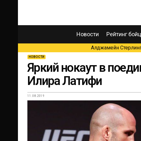
Новости
Рейтинг бой
Алджамейн Стерлинг 
НОВОСТИ
Яркий нокаут в поед
Илира Латифи
11.08.2019