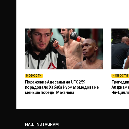
НОВОСТИ
НОВОСТИ
Поражение Адесаньи на UFC 259
Трагедии
порадовало Хабиба Нурмагомедова не
Алджамей
меньше победы Махачева
Ян-Дилл
НАШ INSTAGRAM