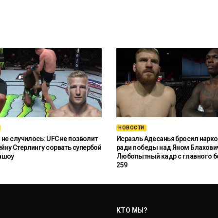
НОВОСТИ
 не случилось: UFC не позволит
Исраэль Адесанья бросил нарко
ну Стерлингу сорвать супербой
ради победы над Яном Блахови
ашоу
Любопытный кадр с главного б
259
КТО МЫ?