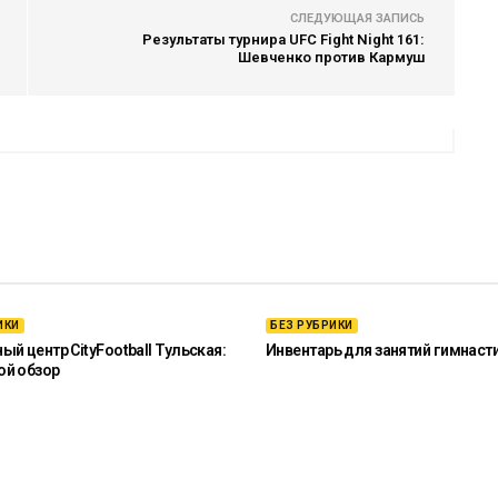
СЛЕДУЮЩАЯ ЗАПИСЬ
Результаты турнира UFC Fight Night 161:
Шевченко против Кармуш
ИКИ
БЕЗ РУБРИКИ
й центр CityFootball Тульская:
Инвентарь для занятий гимнаст
ой обзор