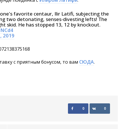
аунде поединка с
Илиром Латифи
.
's favorite centaur, Ilir Latifi, subjecting the
ing two detonating, senses-divesting lefts! The
ght skid. He has stopped 13, 12 by knockout.
XNCd4
, 2019
5072138375168
тавку с приятным бонусом, то вам
СЮДА
.
0
0