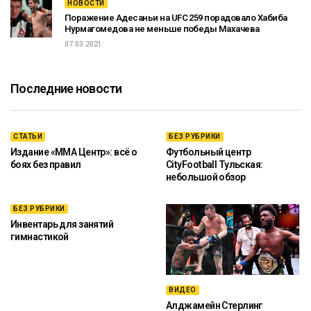
НОВОСТИ
Поражение Адесаньи на UFC 259 порадовало Хабиба
Нурмагомедова не меньше победы Махачева
07.03.2021
Последние новости
СТАТЬИ
БЕЗ РУБРИКИ
Издание «ММА Центр»: всё о
Футбольный центр
боях без правил
CityFootball Тульская:
небольшой обзор
БЕЗ РУБРИКИ
Инвентарь для занятий
гимнастикой
ВИДЕО
Алджамейн Стерлинг