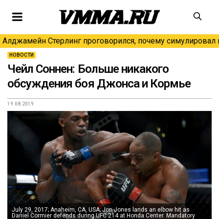
Алджамейн Стерлинг проговорился, почему симулировал н
НОВОСТИ
Чейл Соннен: Больше никакого
обсуждения боя Джонса и Кормье
19.08.2019
July 29, 2017; Anaheim, CA, USA; Jon Jones lands an elbow hit as
Daniel Cormier defends during UFC 214 at Honda Center. Mandatory