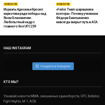
НОВОСТИ
НОВОСТИ
Исраэль Адесанья бросил
«Fedor Team шарашкина
наркотики ради победы над
контора»: Почему ученикам
Яном Блаховичем:
Фёдора Емельяненко
Любопытный кадр с
навсегда закрыт путь в ACA
главного боя UFC 259
НАШ INSTAGRAM
Следуйте в Instagram
КТО МЫ?
Узнавай новости ММА, смешанных единоборств, UFC, Bellator,
Fight Nights, M-1, ACB.