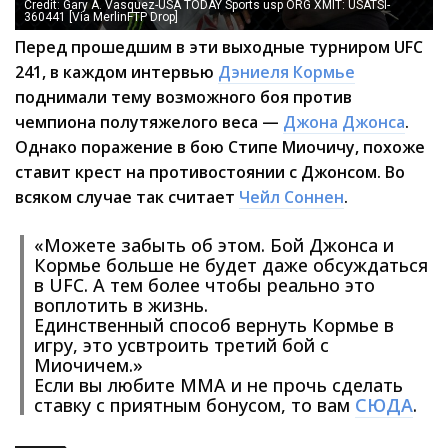
Credit: Gary A. Vasquez-USA TODAY Sports usp ORG XMIT: USATSI-
360441 [Via MerlinFTP Drop]
Перед прошедшим в эти выходные турниром UFC
241, в каждом интервью
Дэниеля Кормье
поднимали тему возможного боя против
чемпиона полутяжелого веса —
Джона Джонса
.
Однако поражение в бою Стипе Миочичу, похоже
ставит крест на противостоянии с Джонсом. Во
всяком случае так считает
Чейл Соннен
.
«Можете забыть об этом. Бой Джонса и
Кормье больше не будет даже обсуждаться
в UFC. А тем более чтобы реально это
воплотить в жизнь.
Единственный способ вернуть Кормье в
игру, это усвтроить третий бой с
Миочичем.»
Если вы любите ММА и не прочь сделать
ставку с приятным бонусом, то вам
СЮДА
.