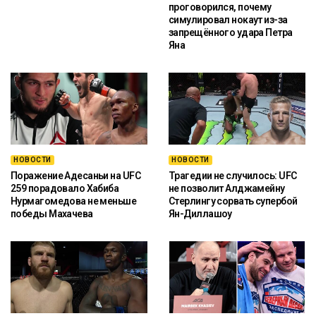
проговорился, почему
симулировал нокаут из-за
запрещённого удара Петра
Яна
НОВОСТИ
НОВОСТИ
Поражение Адесаньи на UFC
Трагедии не случилось: UFC
259 порадовало Хабиба
не позволит Алджамейну
Нурмагомедова не меньше
Стерлингу сорвать супербой
победы Махачева
Ян-Диллашоу