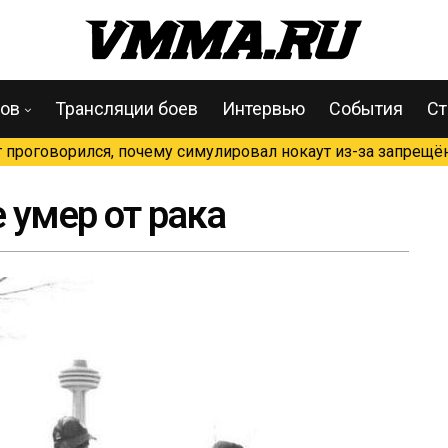
цов
Трансляции боев
Интервью
События
Ст
проговорился, почему симулировал нокаут из-за запрещён
 умер от рака