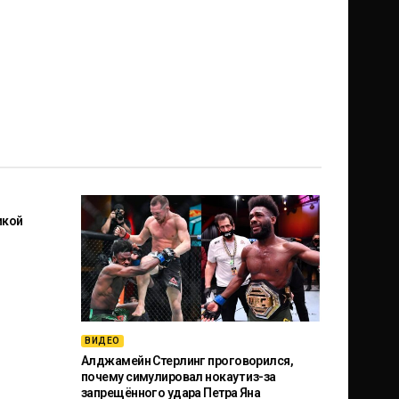
икой
ВИДЕО
Алджамейн Стерлинг проговорился,
почему симулировал нокаут из-за
запрещённого удара Петра Яна