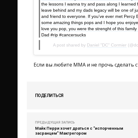
the lessons I wanna try and pass along I learned
leave behind and my dads legacy will be one of ju
and friend to everyone. If you’ve ever met Percy B
some amazing things pops and I hope you enjoyed
love you pop, you were the strenght of this famil
Dad #rip #cancersucks
A post shared by
Daniel "DC" Cormier
(@dc
Если вы любите ММА и не прочь сделать с
ПОДЕЛИТЬСЯ
ПРЕДЫДУЩАЯ ЗАПИСЬ
Майк Перри хочет драться с "испорченным
засранцем" Макгрегором