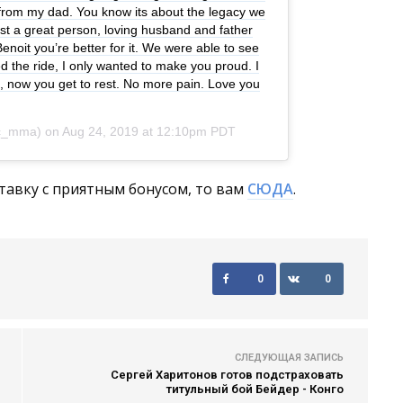
 from my dad. You know its about the legacy we
st a great person, loving husband and father
enoit you’re better for it. We were able to see
 the ride, I only wanted to make you proud. I
y , now you get to rest. No more pain. Love you
_mma) on
Aug 24, 2019 at 12:10pm PDT
тавку с приятным бонусом, то вам
СЮДА
.
0
0
СЛЕДУЮЩАЯ ЗАПИСЬ
Сергей Харитонов готов подстраховать
титульный бой Бейдер - Конго