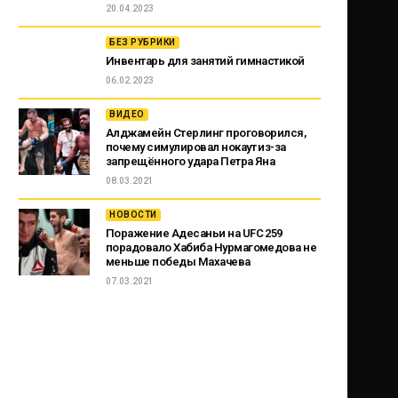
20.04.2023
БЕЗ РУБРИКИ
Инвентарь для занятий гимнастикой
06.02.2023
ВИДЕО
Алджамейн Стерлинг проговорился,
почему симулировал нокаут из-за
запрещённого удара Петра Яна
08.03.2021
НОВОСТИ
Поражение Адесаньи на UFC 259
порадовало Хабиба Нурмагомедова не
меньше победы Махачева
07.03.2021