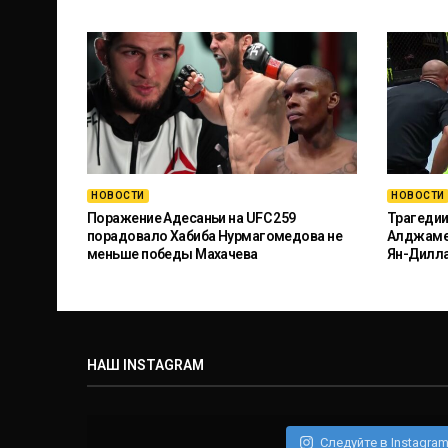
НОВОСТИ
НОВОСТИ
Поражение Адесаньи на UFC 259
Трагедии
порадовало Хабиба Нурмагомедова не
Алджамей
меньше победы Махачева
Ян-Дилл
НАШ INSTAGRAM
Следуйте в Instagra