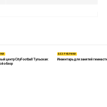
ИКИ
БЕЗ РУБРИКИ
й центр CityFootball Тульская:
Инвентарь для занятий гимнаст
ой обзор