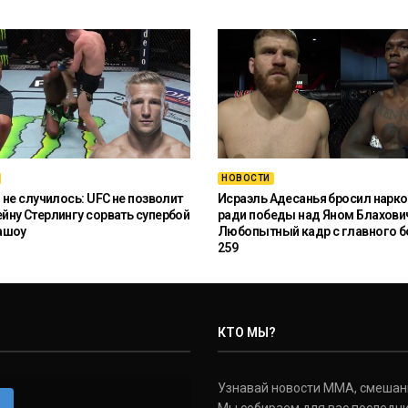
НОВОСТИ
 не случилось: UFC не позволит
Исраэль Адесанья бросил нарко
ну Стерлингу сорвать супербой
ради победы над Яном Блахови
ашоу
Любопытный кадр с главного б
259
КТО МЫ?
Узнавай новости ММА, смешанных
m