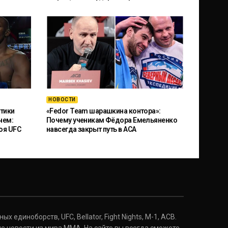
НОВОСТИ
тики
«Fedor Team шарашкина контора»:
чем:
Почему ученикам Фёдора Емельяненко
оя UFC
навсегда закрыт путь в ACA
 единоборств, UFC, Bellator, Fight Nights, M-1, ACB.