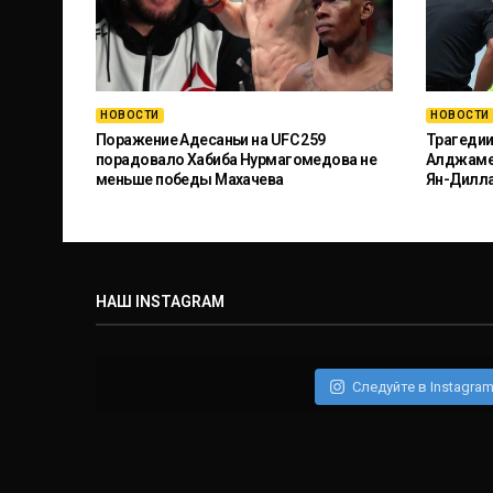
НОВОСТИ
НОВОСТИ
Поражение Адесаньи на UFC 259
Трагедии
порадовало Хабиба Нурмагомедова не
Алджамей
меньше победы Махачева
Ян-Дилл
НАШ INSTAGRAM
Следуйте в Instagra