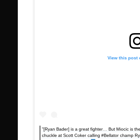
View this post
"[Ryan Bader] is a great fighter… But Miocic is t
chuckle at Scott Coker calling #Bellator champ R