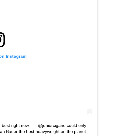
 on Instagram
he best right now." — @juniorcigano could only
yan Bader the best heavyweight on the planet.⠀⁠