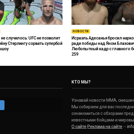
НОВОСТИ
 не случилось: UFC не позволит
Исраэль Адесанья бросил нарко
ну Стерлингу сорвать супербой
ради победы над Яном Блахови
ашоу
Любопытный кадр с главного б
259
КТО МЫ?
Узнавай новости ММА, смешанных
m
Мы собираем для вас последни
ознакомиться с обзорами пред
известными бойцами и мировы
О сайте
Реклама на сайте
--
in