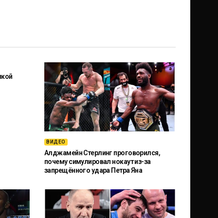
икой
ВИДЕО
Алджамейн Стерлинг проговорился,
почему симулировал нокаут из-за
запрещённого удара Петра Яна