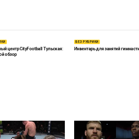
ИКИ
БЕЗ РУБРИКИ
й центр CityFootball Тульская:
Инвентарь для занятий гимнаст
ой обзор