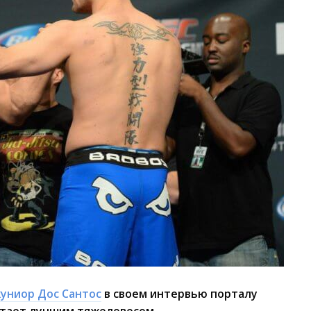
униор Дос Сантос
в своем интервью порталу