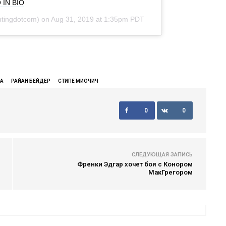
IN BIO⁠
tingdotcom) on
Aug 31, 2019 at 1:35pm PDT
СА
РАЙАН БЕЙДЕР
СТИПЕ МИОЧИЧ
0
0
СЛЕДУЮЩАЯ ЗАПИСЬ
Френки Эдгар хочет боя с Конором
МакГрегором