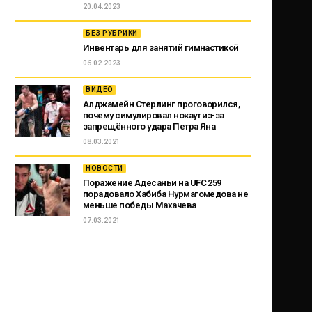
20.04.2023
БЕЗ РУБРИКИ
Инвентарь для занятий гимнастикой
06.02.2023
ВИДЕО
Алджамейн Стерлинг проговорился,
почему симулировал нокаут из-за
запрещённого удара Петра Яна
08.03.2021
НОВОСТИ
Поражение Адесаньи на UFC 259
порадовало Хабиба Нурмагомедова не
меньше победы Махачева
07.03.2021