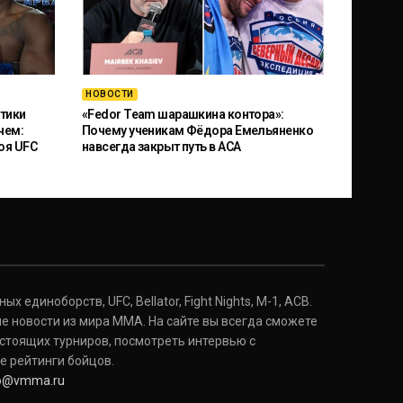
НОВОСТИ
тики
«Fedor Team шарашкина контора»:
чем:
Почему ученикам Фёдора Емельяненко
оя UFC
навсегда закрыт путь в ACA
 единоборств, UFC, Bellator, Fight Nights, M-1, ACB.
е новости из мира ММА. На сайте вы всегда сможете
стоящих турниров, посмотреть интервью с
е рейтинги бойцов.
fo@vmma.ru