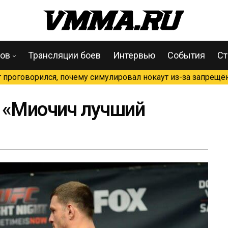
цов
Трансляции боев
Интервью
События
Ст
проговорился, почему симулировал нокаут из-за запрещён
 «Миочич лучший