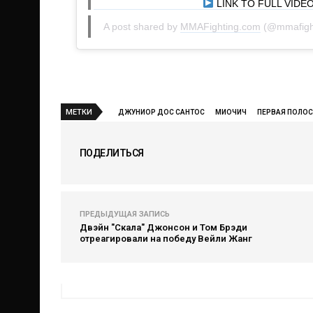
⠀⠀⠀⠀⠀⠀⠀⠀⠀⠀⠀ ⁠⠀⁠ ⁠⠀⁠ ⁠⠀⁠
LINK TO FULL VIDEO 
A post shared by
MMAFighting.com
(@mmafigh
МЕТКИ
ДЖУНИОР ДОС САНТОС
МИОЧИЧ
ПЕРВАЯ ПОЛО
ПОДЕЛИТЬСЯ
ПРЕДЫДУЩАЯ ЗАПИСЬ
Двэйн "Скала" Джонсон и Том Брэди
отреагировали на победу Вейли Жанг