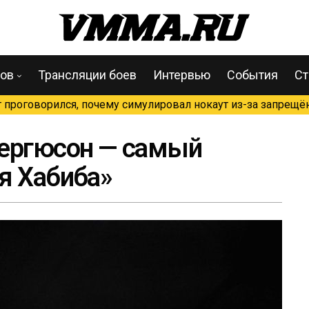
цов
Трансляции боев
Интервью
События
Ст
проговорился, почему симулировал нокаут из-за запрещён
Фергюсон — самый
я Хабиба»