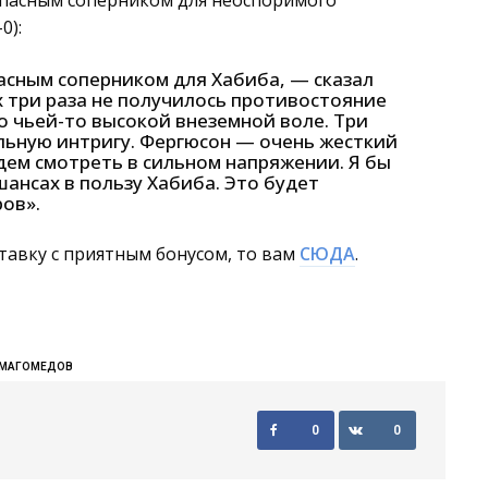
опасным соперником для неоспоримого
0):
асным соперником для Хабиба, — сказал
их три раза не получилось противостояние
о чьей-то высокой внеземной воле. Три
льную интригу. Фергюсон — очень жесткий
удем смотреть в сильном напряжении. Я бы
шансах в пользу Хабиба. Это будет
ов».
тавку с приятным бонусом, то вам
СЮДА
.
РМАГОМЕДОВ
0
0