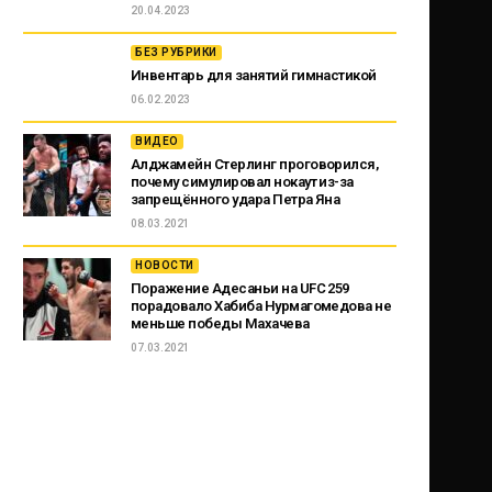
20.04.2023
БЕЗ РУБРИКИ
Инвентарь для занятий гимнастикой
06.02.2023
ВИДЕО
Алджамейн Стерлинг проговорился,
почему симулировал нокаут из-за
запрещённого удара Петра Яна
08.03.2021
НОВОСТИ
Поражение Адесаньи на UFC 259
порадовало Хабиба Нурмагомедова не
меньше победы Махачева
07.03.2021