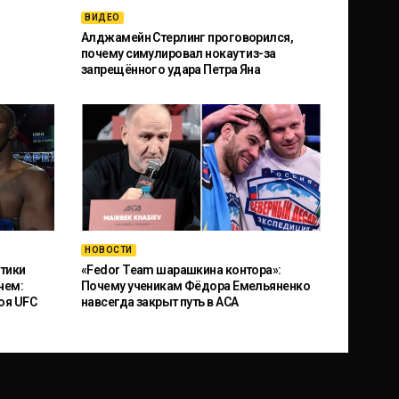
ВИДЕО
Алджамейн Стерлинг проговорился,
почему симулировал нокаут из-за
запрещённого удара Петра Яна
НОВОСТИ
тики
«Fedor Team шарашкина контора»:
чем:
Почему ученикам Фёдора Емельяненко
оя UFC
навсегда закрыт путь в ACA