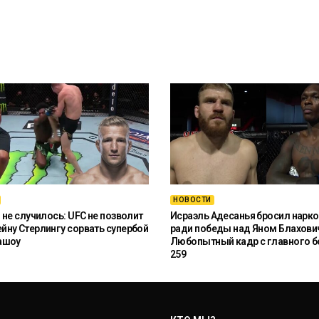
НОВОСТИ
 не случилось: UFC не позволит
Исраэль Адесанья бросил нарко
ну Стерлингу сорвать супербой
ради победы над Яном Блахови
ашоу
Любопытный кадр с главного б
259