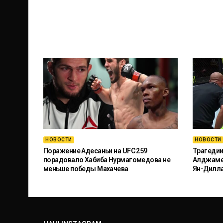
НОВОСТИ
НОВОСТИ
Поражение Адесаньи на UFC 259
Трагедии
порадовало Хабиба Нурмагомедова не
Алджамей
меньше победы Махачева
Ян-Дилл