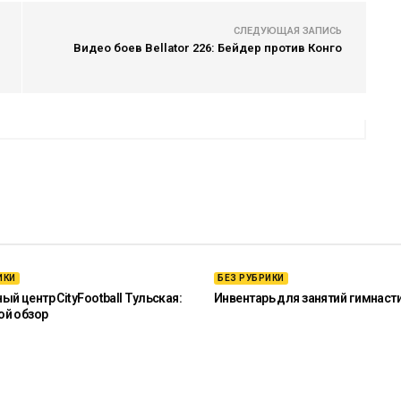
СЛЕДУЮЩАЯ ЗАПИСЬ
Видео боев Bellator 226: Бейдер против Конго
ИКИ
БЕЗ РУБРИКИ
й центр CityFootball Тульская:
Инвентарь для занятий гимнаст
ой обзор