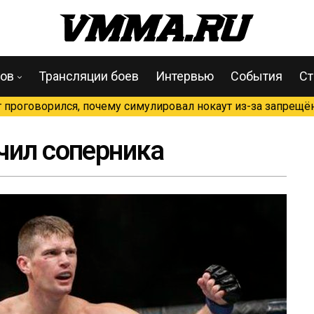
цов
Трансляции боев
Интервью
События
Ст
проговорился, почему симулировал нокаут из-за запрещён
чил соперника