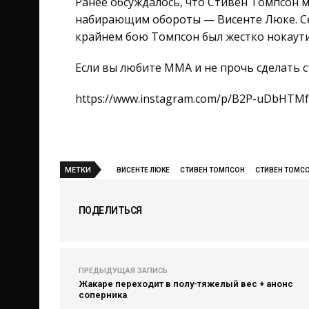
Ранее обсуждалось, что Стивен Томпсон м
набирающим обороты — Висенте Люке. Сего
крайнем бою Томпсон был жестко нокаутир
Если вы любите ММА и не прочь сделать с
https://www.instagram.com/p/B2P-uDbHTMf
МЕТКИ
ВИСЕНТЕ ЛЮКЕ
СТИВЕН ТОМПСОН
СТИВЕН ТОМС
ПОДЕЛИТЬСЯ
ПРЕДЫДУЩАЯ ЗАПИСЬ
Жакаре переходит в полу-тяжелый вес + анонс
соперника