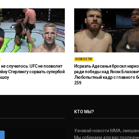
НОВОСТИ
 не случилось: UFC не позволит
Исраэль Адесанья бросил нарко
ну Стерлингу сорвать супербой
ради победы над Яном Блахови
ашоу
Любопытный кадр с главного б
259
КТО МЫ?
Узнавай новости ММА, смешанных
m
Мы собираем для вас последни