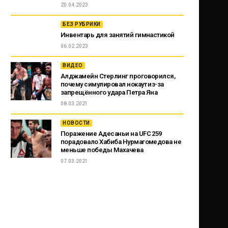
20.04.2023
БЕЗ РУБРИКИ
Инвентарь для занятий гимнастикой
06.02.2023
ВИДЕО
Алджамейн Стерлинг проговорился,
почему симулировал нокаут из-за
запрещённого удара Петра Яна
08.03.2021
НОВОСТИ
Поражение Адесаньи на UFC 259
порадовало Хабиба Нурмагомедова не
меньше победы Махачева
07.03.2021