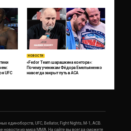
НОВОСТИ
тики
«Fedor Team шарашкина контора»:
чем:
Почему ученикам Фёдора Емельяненко
оя UFC
навсегда закрыт путь в ACA
 единоборств, UFC, Bellator, Fight Nights, M-1, ACB.
е новости из мира ММА. На сайте вы всегда сможете