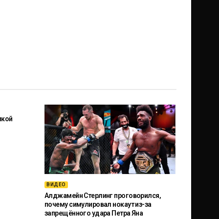
икой
ВИДЕО
Алджамейн Стерлинг проговорился,
почему симулировал нокаут из-за
запрещённого удара Петра Яна