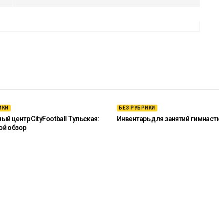
ИКИ
БЕЗ РУБРИКИ
й центр CityFootball Тульская:
Инвентарь для занятий гимнаст
ой обзор