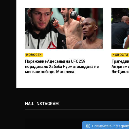
НОВОСТИ
НОВОСТИ
Поражение Адесаньи на UFC 259
Трагедии
порадовало Хабиба Нурмагомедова не
Алджамей
меньше победы Махачева
Ян-Дилл
НАШ INSTAGRAM
Следуйте в Instagra