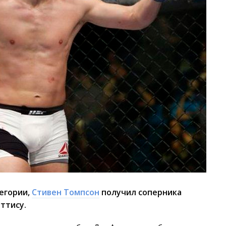
егории,
Стивен Томпсон
получил соперника
ттису.