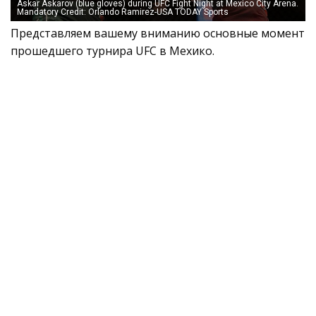
Askar Askarov (blue gloves) during UFC Fight Night at Mexico City Arena.
Mandatory Credit: Orlando Ramirez-USA TODAY Sports
Представляем вашему вниманию основные момент
прошедшего турнира UFC в Мехико.