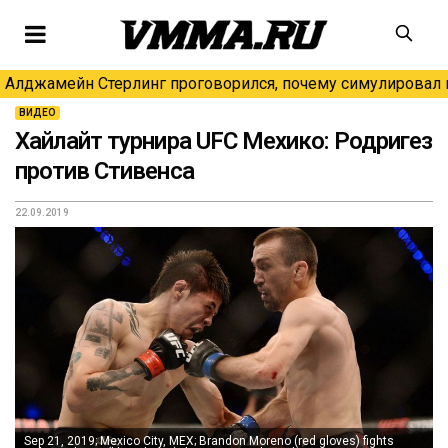
Алджамейн Стерлинг проговорился, почему симулировал н
ВИДЕО
Хайлайт турнира UFC Мехико: Родригез
против Стивенса
22.09.2019
Sep 21, 2019; Mexico City, MEX; Brandon Moreno (red gloves) fights