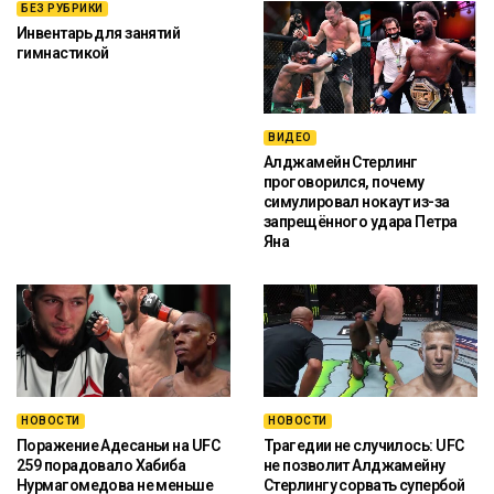
БЕЗ РУБРИКИ
Инвентарь для занятий
гимнастикой
ВИДЕО
Алджамейн Стерлинг
проговорился, почему
симулировал нокаут из-за
запрещённого удара Петра
Яна
НОВОСТИ
НОВОСТИ
Поражение Адесаньи на UFC
Трагедии не случилось: UFC
259 порадовало Хабиба
не позволит Алджамейну
Нурмагомедова не меньше
Стерлингу сорвать супербой