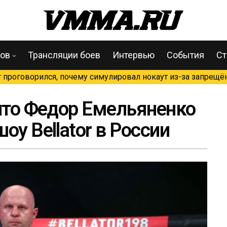
цов
Трансляции боев
Интервью
События
Ст
проговорился, почему симулировал нокаут из-за запрещён
 что Федор Емельяненко
оу Bellator в России