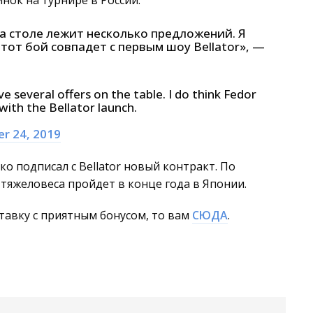
нок на турнире в России:
на столе лежит несколько предложений. Я
тот бой совпадет с первым шоу Bellator», —
ve several offers on the table. I do think Fedor
e with the Bellator launch.
r 24, 2019
 подписал с Bellator новый контракт. По
тяжеловеса пройдет в конце года в Японии.
тавку с приятным бонусом, то вам
СЮДА
.