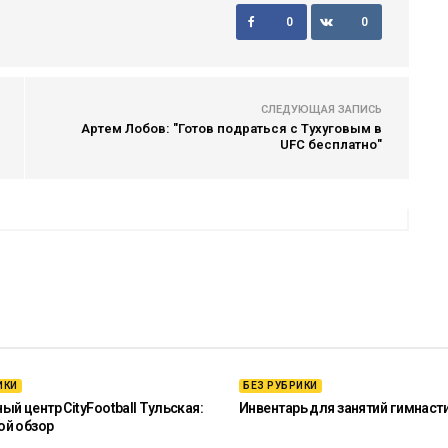
0
0
СЛЕДУЮЩАЯ ЗАПИСЬ
Артем Лобов: "Готов подраться с Тухуговым в
UFC бесплатно"
ИКИ
БЕЗ РУБРИКИ
й центр CityFootball Тульская:
Инвентарь для занятий гимнаст
ой обзор