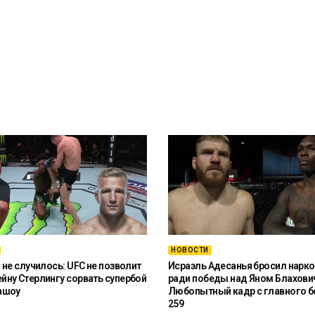
НОВОСТИ
 не случилось: UFC не позволит
Исраэль Адесанья бросил нарко
ну Стерлингу сорвать супербой
ради победы над Яном Блахови
ашоу
Любопытный кадр с главного б
259