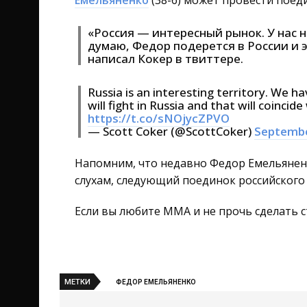
Емельяненко
(38-6) может провести поеди
«Россия — интересный рынок. У нас 
думаю, Федор подерется в России и э
написал Кокер в твиттере.
Russia is an interesting territory. We ha
will fight in Russia and that will coincid
https://t.co/sNOjycZPVO
— Scott Coker (@ScottCoker)
Septembe
Напомним, что недавно Федор Емельяненко
слухам, следующий поединок российского 
Если вы любите ММА и не прочь сделать с
МЕТКИ
ФЕДОР ЕМЕЛЬЯНЕНКО