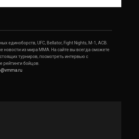
 единоборств, UFC, Bellator, Fight Nights, M-1, ACB.
е новости из мира ММА. На сайте вы всегда сможете
стоящих турниров, посмотреть интервью с
е рейтинги бойцов.
fo@vmma.ru