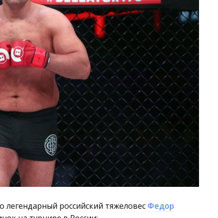
что легендарный российский тяжеловес
Федор