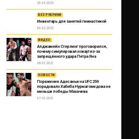
20.04.2023
БЕЗ РУБРИКИ
Инвентарь для занятий гимнастикой
06.02.2023
ВИДЕО
Алджамейн Стерлинг проговорился,
почему симулировал нокаут из-за
запрещённого удара Петра Яна
08.03.2021
НОВОСТИ
Поражение Адесаньи на UFC 259
порадовало Хабиба Нурмагомедова не
меньше победы Махачева
07.03.2021