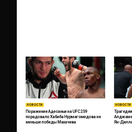
НОВОСТИ
НОВОСТИ
Поражение Адесаньи на UFC 259
Трагедии
порадовало Хабиба Нурмагомедова не
Алджамей
меньше победы Махачева
Ян-Дилл