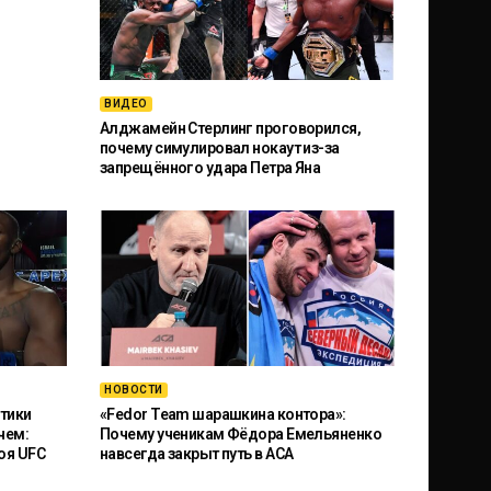
ВИДЕО
Алджамейн Стерлинг проговорился,
почему симулировал нокаут из-за
запрещённого удара Петра Яна
НОВОСТИ
тики
«Fedor Team шарашкина контора»:
чем:
Почему ученикам Фёдора Емельяненко
оя UFC
навсегда закрыт путь в ACA