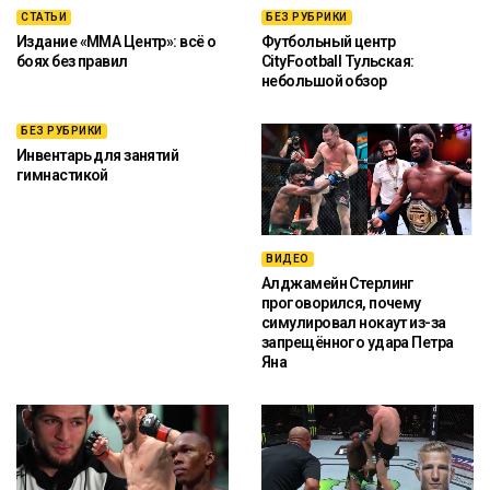
СТАТЬИ
БЕЗ РУБРИКИ
Издание «ММА Центр»: всё о
Футбольный центр
боях без правил
CityFootball Тульская:
небольшой обзор
БЕЗ РУБРИКИ
Инвентарь для занятий
гимнастикой
ВИДЕО
Алджамейн Стерлинг
проговорился, почему
симулировал нокаут из-за
запрещённого удара Петра
Яна