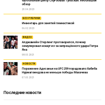
Футбольный центр CityFootball Тульская: небольшой
обзор
20.04.2023
БЕЗ РУБРИКИ
Инвентарь для занятий гимнастикой
06.02.2023
ВИДЕО
Алджамейн Стерлинг проговорился, почему
симулировал нокаут из-за запрещённого удара Петра
Яна
08.03.2021
НОВОСТИ
Поражение Адесаньи на UFC 259 порадовало Хабиба
Нурмагомедова не меньше победы Махачева
07.03.2021
Последние новости