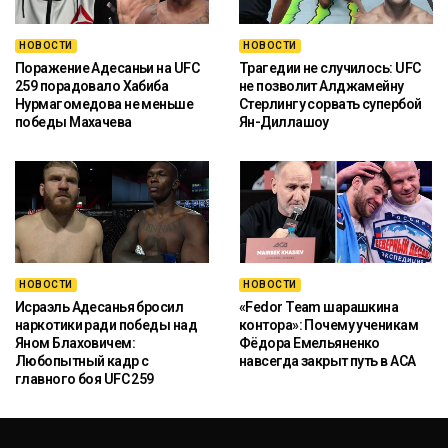
НОВОСТИ
НОВОСТИ
Поражение Адесаньи на UFC
Трагедии не случилось: UFC
259 порадовало Хабиба
не позволит Алджамейну
Нурмагомедова не меньше
Стерлингу сорвать супербой
победы Махачева
Ян-Диллашоу
НОВОСТИ
НОВОСТИ
Исраэль Адесанья бросил
«Fedor Team шарашкина
наркотики ради победы над
контора»: Почему ученикам
Яном Блаховичем:
Фёдора Емельяненко
Любопытный кадр с
навсегда закрыт путь в ACA
главного боя UFC 259