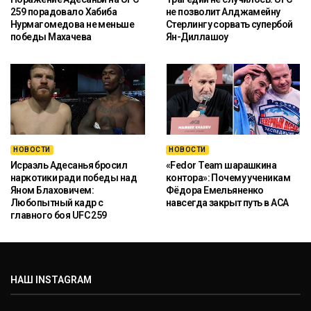
259 порадовало Хабиба
не позволит Алджамейну
Нурмагомедова не меньше
Стерлингу сорвать супербой
победы Махачева
Ян-Диллашоу
НОВОСТИ
НОВОСТИ
Исраэль Адесанья бросил
«Fedor Team шарашкина
наркотики ради победы над
контора»: Почему ученикам
Яном Блаховичем:
Фёдора Емельяненко
Любопытный кадр с
навсегда закрыт путь в ACA
главного боя UFC 259
НАШ INSTAGRAM