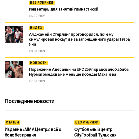
БЕЗ РУБРИКИ
Инвентарь для занятий гимнастикой
06.02.2023
ВИДЕО
Алджамейн Стерлинг проговорился, почему
симулировал нокаут из-за запрещённого удара Петра
Яна
08.03.2021
НОВОСТИ
Поражение Адесаньи на UFC 259 порадовало Хабиба
Нурмагомедова не меньше победы Махачева
07.03.2021
Последние новости
СТАТЬИ
БЕЗ РУБРИКИ
Издание «ММА Центр»: всё о
Футбольный центр
боях без правил
CityFootball Тульская: