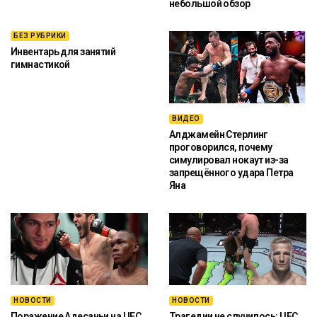
небольшой обзор
БЕЗ РУБРИКИ
Инвентарь для занятий
гимнастикой
ВИДЕО
Алджамейн Стерлинг
проговорился, почему
симулировал нокаут из-за
запрещённого удара Петра
Яна
НОВОСТИ
НОВОСТИ
Поражение Адесаньи на UFC
Трагедии не случилось: UFC