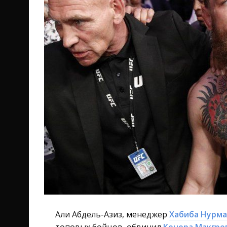
Али Абдель-Азиз, менеджер
Хабиба Нурм