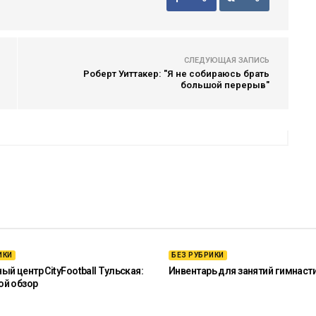
СЛЕДУЮЩАЯ ЗАПИСЬ
Роберт Уиттакер: "Я не собираюсь брать
большой перерыв"
ИКИ
БЕЗ РУБРИКИ
й центр CityFootball Тульская:
Инвентарь для занятий гимнаст
ой обзор