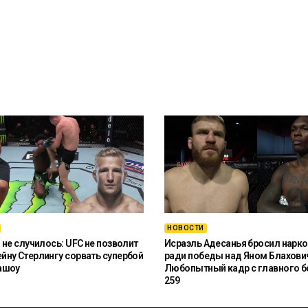
НОВОСТИ
 не случилось: UFC не позволит
Исраэль Адесанья бросил нарко
ну Стерлингу сорвать супербой
ради победы над Яном Блахови
ашоу
Любопытный кадр с главного б
259