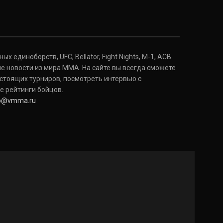
 единоборств, UFC, Bellator, Fight Nights, M-1, ACB.
е новости из мира ММА. На сайте вы всегда сможете
стоящих турниров, посмотреть интервью с
е рейтинги бойцов.
fo@vmma.ru