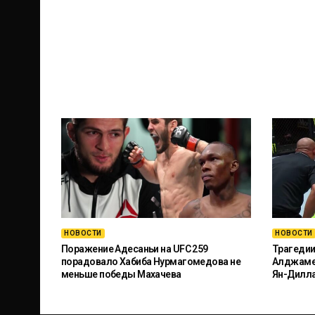
НОВОСТИ
НОВОСТИ
Поражение Адесаньи на UFC 259
Трагедии
порадовало Хабиба Нурмагомедова не
Алджамей
меньше победы Махачева
Ян-Дилл