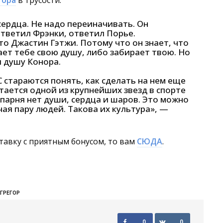
гора
в трусости:
сердца. Не надо переиначивать. Он
ответил Фрэнки, ответил Порье.
то Джастин Гэтжи. Потому что он знает, что
ает тебе свою душу, либо забирает твою. Но
л душу Конора.
 стараются понять, как сделать на нем еще
тается одной из крупнейших звезд в спорте
 парня нет души, сердца и шаров. Это можно
чая пару людей. Такова их культура», —
тавку с приятным бонусом, то вам
СЮДА
.
ГРЕГОР
0
0