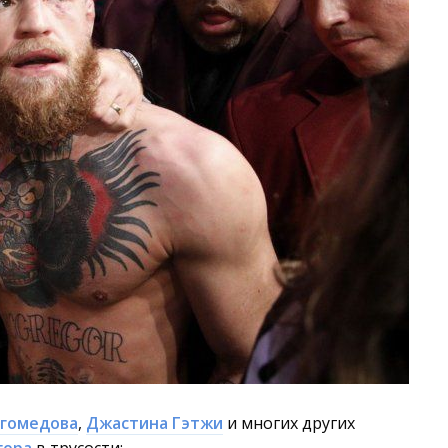
агомедова
,
Джастина Гэтжи
и многих других