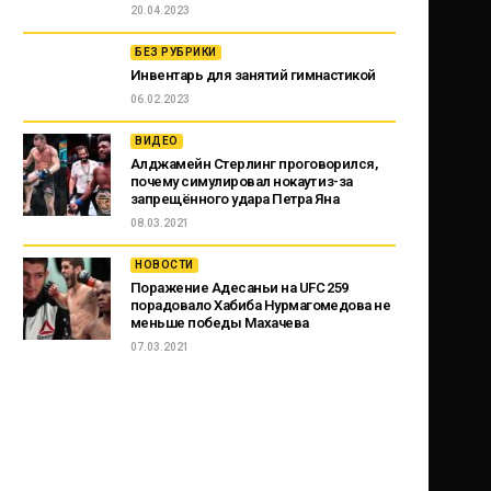
20.04.2023
БЕЗ РУБРИКИ
Инвентарь для занятий гимнастикой
06.02.2023
ВИДЕО
Алджамейн Стерлинг проговорился,
почему симулировал нокаут из-за
запрещённого удара Петра Яна
08.03.2021
НОВОСТИ
Поражение Адесаньи на UFC 259
порадовало Хабиба Нурмагомедова не
меньше победы Махачева
07.03.2021