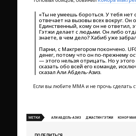
топовых бойцов, обвинил
Конора Макгре
«Ты не умеешь бороться. У тебя нет 
отвечает на вызовы всех вокруг. Он 
Единственный, кому он не ответил, э
Гэтжи делает с людьми. Он либо отд
знаете, в чем дело? Хабиб уже забра
Парни, с Макгрегором покончено. UFC
денег, потому что он по-прежнему ос
— этого нельзя отрицать. Но у этого
сказать обо всей его команде, исклю
сказал Али Абдель-Азиз.
Если вы любите ММА и не прочь сделать с
МЕТКИ
АЛИ АБДЕЛЬ-АЗИЗ
ДЖАСТИН ГЭТЖИ
КОНОР МАК
ПОДЕЛИТЬСЯ