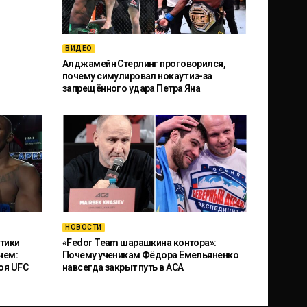
ВИДЕО
Алджамейн Стерлинг проговорился,
почему симулировал нокаут из-за
запрещённого удара Петра Яна
НОВОСТИ
тики
«Fedor Team шарашкина контора»:
чем:
Почему ученикам Фёдора Емельяненко
оя UFC
навсегда закрыт путь в ACA