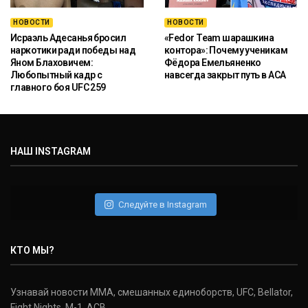
НОВОСТИ
НОВОСТИ
Исраэль Адесанья бросил
«Fedor Team шарашкина
наркотики ради победы над
контора»: Почему ученикам
Яном Блаховичем:
Фёдора Емельяненко
Любопытный кадр с
навсегда закрыт путь в ACA
главного боя UFC 259
НАШ INSTAGRAM
Следуйте в Instagram
КТО МЫ?
Узнавай новости ММА, смешанных единоборств, UFC, Bellator,
Fight Nights, M-1, ACB.