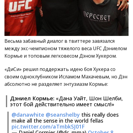
Весьма забавный диалог в твиттере завязался
между экс-чемпионом тяжелого веса UFC Дэниелом
Кормье и топовым легковесом Дэном Хукером.
«ДиСи» решил поддержать идею боя Хукера со
своим одноклубником Исламом Махачевым, но Дэн
абсолютно не разделяет энтузиазм Кормье:
Дэниел Кормье:
«Дана Уайт, Шон Шелби,
этот бой действительно имеет смысл!»
@danawhite
@seanshelby
this really does
make all the sense in the world fellas
pic.twitter.com/aTmbkSJ01F
— Daniel Cormier (@dc_mma)
October 8,