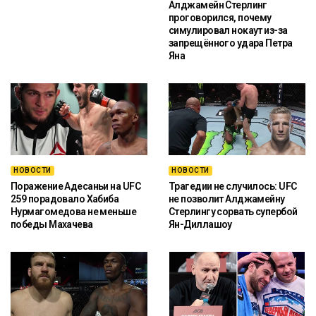
Алджамейн Стерлинг
проговорился, почему
симулировал нокаут из-за
запрещённого удара Петра
Яна
НОВОСТИ
НОВОСТИ
Поражение Адесаньи на UFC
Трагедии не случилось: UFC
259 порадовало Хабиба
не позволит Алджамейну
Нурмагомедова не меньше
Стерлингу сорвать супербой
победы Махачева
Ян-Диллашоу