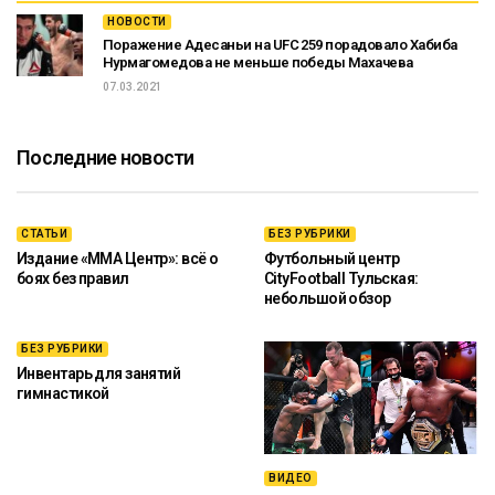
НОВОСТИ
Поражение Адесаньи на UFC 259 порадовало Хабиба
Нурмагомедова не меньше победы Махачева
07.03.2021
Последние новости
СТАТЬИ
БЕЗ РУБРИКИ
Издание «ММА Центр»: всё о
Футбольный центр
боях без правил
CityFootball Тульская:
небольшой обзор
БЕЗ РУБРИКИ
Инвентарь для занятий
гимнастикой
ВИДЕО