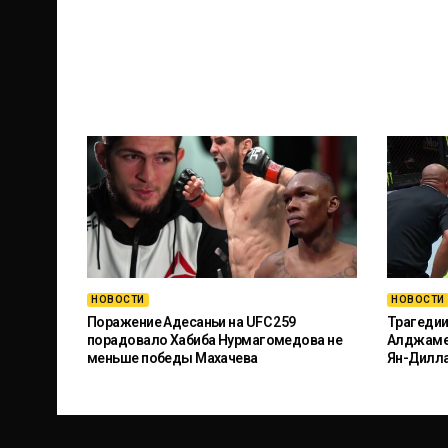
НОВОСТИ
НОВОСТИ
Поражение Адесаньи на UFC 259
Трагедии
порадовало Хабиба Нурмагомедова не
Алджамей
меньше победы Махачева
Ян-Дилл