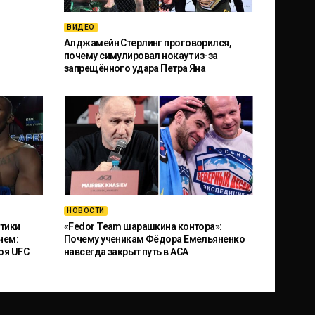
ВИДЕО
Алджамейн Стерлинг проговорился,
почему симулировал нокаут из-за
запрещённого удара Петра Яна
НОВОСТИ
тики
«Fedor Team шарашкина контора»:
чем:
Почему ученикам Фёдора Емельяненко
оя UFC
навсегда закрыт путь в ACA