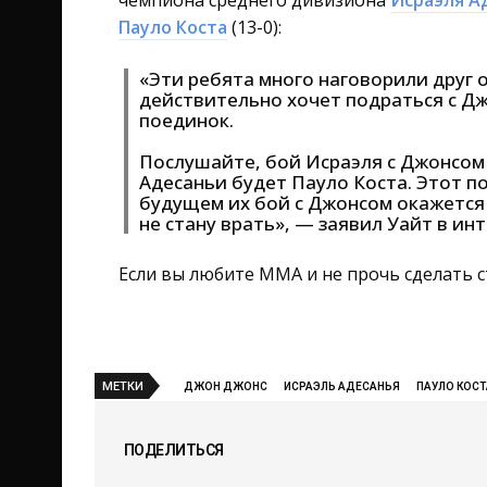
чемпиона среднего дивизиона
Исраэля А
Пауло Коста
(13-0):
«Эти ребята много наговорили друг о
действительно хочет подраться с Дж
поединок.
Послушайте, бой Исраэля с Джонсом
Адесаньи будет Пауло Коста. Этот п
будущем их бой с Джонсом окажется 
не стану врать», — заявил Уайт в ин
Если вы любите ММА и не прочь сделать с
МЕТКИ
ДЖОН ДЖОНС
ИСРАЭЛЬ АДЕСАНЬЯ
ПАУЛО КОСТ
ПОДЕЛИТЬСЯ