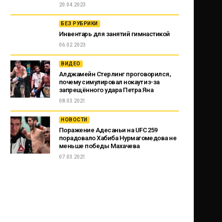
20.04.2023
БЕЗ РУБРИКИ
Инвентарь для занятий гимнастикой
06.02.2023
ВИДЕО
Алджамейн Стерлинг проговорился,
почему симулировал нокаут из-за
запрещённого удара Петра Яна
08.03.2021
НОВОСТИ
Поражение Адесаньи на UFC 259
порадовало Хабиба Нурмагомедова не
меньше победы Махачева
07.03.2021