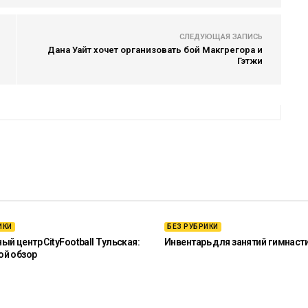
СЛЕДУЮЩАЯ ЗАПИСЬ
Дана Уайт хочет организовать бой Макгрегора и
Гэтжи
ИКИ
БЕЗ РУБРИКИ
й центр CityFootball Тульская:
Инвентарь для занятий гимнаст
ой обзор