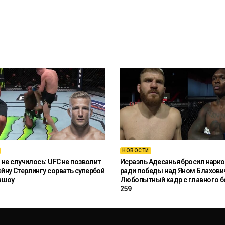
НОВОСТИ
 не случилось: UFC не позволит
Исраэль Адесанья бросил нарко
ну Стерлингу сорвать супербой
ради победы над Яном Блахови
ашоу
Любопытный кадр с главного б
259