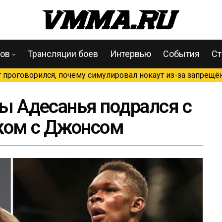
цов
Трансляции боев
Интервью
События
Ст
проговорился, почему симулировал нокаут из-за запрещён
бы Адесанья подрался с
нком с Джонсом