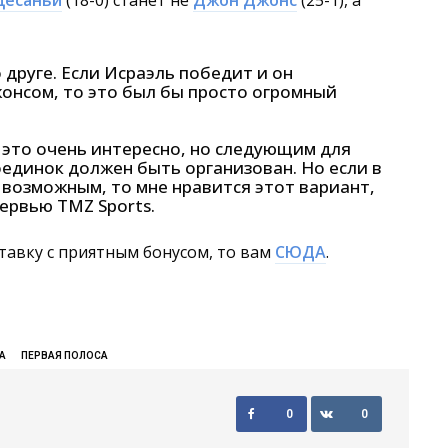
десаньи
(18-0) станет не
Джон Джонс
(25-1), а
 друге. Если Исраэль победит и он
онсом, то это был бы просто огромный
 это очень интересно, но следующим для
оединок должен быть организован. Но если в
возможным, то мне нравится этот вариант,
тервью TMZ Sports.
тавку с приятным бонусом, то вам
СЮДА
.
А
ПЕРВАЯ ПОЛОСА
0
0