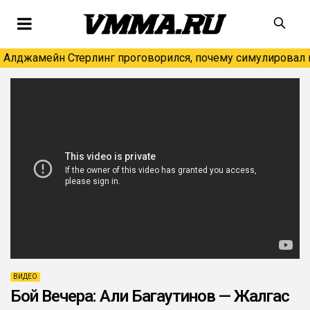
Алджамейн Стерлинг проговорился, почему симулировал н
ВИДЕО
Бой Вечера: Али Багаутинов — Жалгас