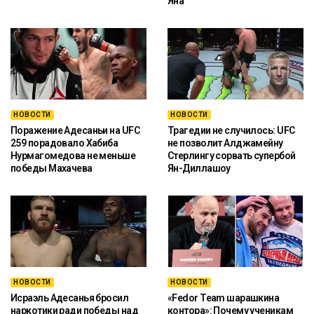
Яна
НОВОСТИ
НОВОСТИ
Поражение Адесаньи на UFC
Трагедии не случилось: UFC
259 порадовало Хабиба
не позволит Алджамейну
Нурмагомедова не меньше
Стерлингу сорвать супербой
победы Махачева
Ян-Диллашоу
НОВОСТИ
НОВОСТИ
Исраэль Адесанья бросил
«Fedor Team шарашкина
наркотики ради победы над
контора»: Почему ученикам