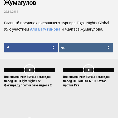
Жумагулов
20.10.2019
Главный поединок вчерашнего турнира Fight Nights Global
95 с участием
Али Багутинова
и Жалгаса Жумагулова.
0
0
Взвешивание и битвы взглядов
Взвешивание и битвы взглядов
перед UFC Fight Night 172:
перед UFC on ESPN 13: Каттар
Фигейреду против Бенавидеза 2
против Иге