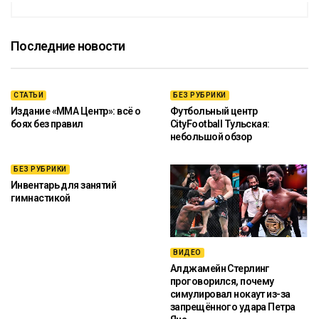
Последние новости
СТАТЬИ
БЕЗ РУБРИКИ
Издание «ММА Центр»: всё о
Футбольный центр
боях без правил
CityFootball Тульская:
небольшой обзор
БЕЗ РУБРИКИ
Инвентарь для занятий
гимнастикой
ВИДЕО
Алджамейн Стерлинг
проговорился, почему
симулировал нокаут из-за
запрещённого удара Петра