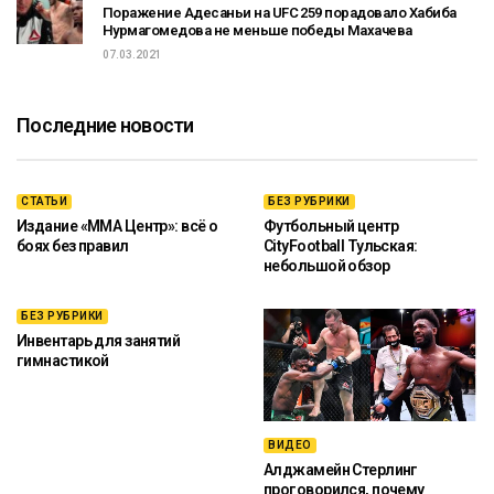
Поражение Адесаньи на UFC 259 порадовало Хабиба
Нурмагомедова не меньше победы Махачева
07.03.2021
Последние новости
СТАТЬИ
БЕЗ РУБРИКИ
Издание «ММА Центр»: всё о
Футбольный центр
боях без правил
CityFootball Тульская:
небольшой обзор
БЕЗ РУБРИКИ
Инвентарь для занятий
гимнастикой
ВИДЕО
Алджамейн Стерлинг
проговорился, почему