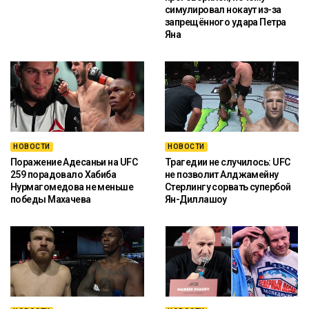
симулировал нокаут из-за
запрещённого удара Петра
Яна
НОВОСТИ
НОВОСТИ
Поражение Адесаньи на UFC
Трагедии не случилось: UFC
259 порадовало Хабиба
не позволит Алджамейну
Нурмагомедова не меньше
Стерлингу сорвать супербой
победы Махачева
Ян-Диллашоу