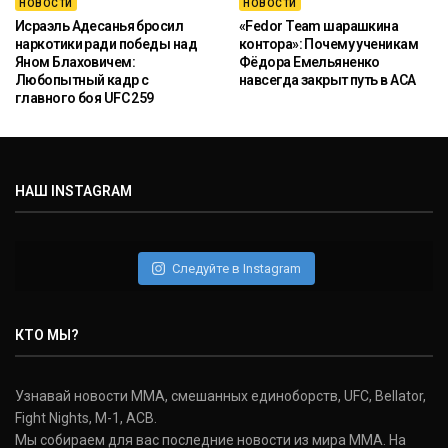
НОВОСТИ
НОВОСТИ
Исраэль Адесанья бросил
«Fedor Team шарашкина
наркотики ради победы над
контора»: Почему ученикам
Яном Блаховичем:
Фёдора Емельяненко
Любопытный кадр с
навсегда закрыт путь в ACA
главного боя UFC 259
НАШ INSTAGRAM
Следуйте в Instagram
КТО МЫ?
Узнавай новости ММА, смешанных единоборств, UFC, Bellator,
Fight Nights, M-1, ACB.
Мы собираем для вас последние новости из мира ММА. На