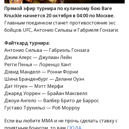
Прямой эфир турнира по кулачному бою Bare
Knuckle начнется 20 октября в 04:00 по Москве.
Главным поединком станет противостояние экс
бойцов UFC, Антонио Сильвы и Габриеля Гонзаги.
Файткард турнира:
Антонио Сильва — Габриэль Гонзага
Джим Алерс — Джулиан Лейн
Регги Пенья — Лоренцо Хант
Дэвид Манделл — Ронни Форни
Шина Бранденбург — Делани Оуэн
Дат Нгуен — Мэтт Мерфи
Джаред Уоррен — Брайан Максвелл
Джоуи Ангело — Валбер Брито де Баррос
Густаво Трухильо — Роб Морроу
Если вы любите ММА и не прочь сделать ставку с
приятным бонусом, то вам
СЮДА
.