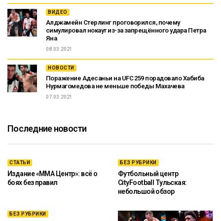
ВИДЕО
Алджамейн Стерлинг проговорился, почему
симулировал нокаут из-за запрещённого удара Петра
Яна
08.03.2021
НОВОСТИ
Поражение Адесаньи на UFC 259 порадовало Хабиба
Нурмагомедова не меньше победы Махачева
07.03.2021
Последние новости
СТАТЬИ
БЕЗ РУБРИКИ
Издание «ММА Центр»: всё о
Футбольный центр
боях без правил
CityFootball Тульская:
небольшой обзор
БЕЗ РУБРИКИ