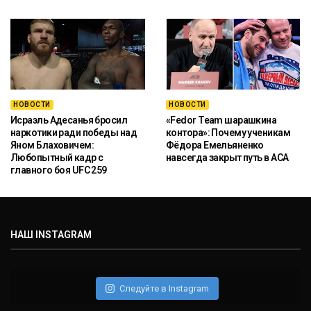
НОВОСТИ
НОВОСТИ
Исраэль Адесанья бросил
«Fedor Team шарашкина
наркотики ради победы над
контора»: Почему ученикам
Яном Блаховичем:
Фёдора Емельяненко
Любопытный кадр с
навсегда закрыт путь в ACA
главного боя UFC 259
НАШ INSTAGRAM
Следуйте в Instagram