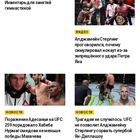
Инвентарь для занятий
гимнастикой
ВИДЕО
Алджамейн Стерлинг
проговорился, почему
симулировал нокаут из-за
запрещённого удара Петра
Яна
НОВОСТИ
НОВОСТИ
Поражение Адесаньи на UFC
Трагедии не случилось: UFC
259 порадовало Хабиба
не позволит Алджамейну
Нурмагомедова не меньше
Стерлингу сорвать супербой
победы Махачева
Ян-Диллашоу