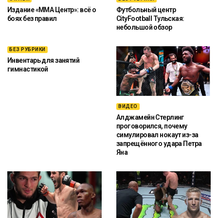
Издание «ММА Центр»: всё о
Футбольный центр
боях без правил
CityFootball Тульская:
небольшой обзор
БЕЗ РУБРИКИ
Инвентарь для занятий
гимнастикой
ВИДЕО
Алджамейн Стерлинг
проговорился, почему
симулировал нокаут из-за
запрещённого удара Петра
Яна