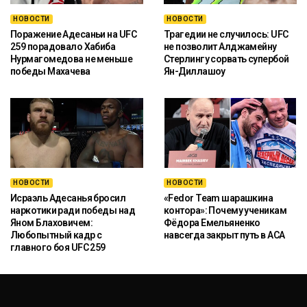
НОВОСТИ
НОВОСТИ
Поражение Адесаньи на UFC
Трагедии не случилось: UFC
259 порадовало Хабиба
не позволит Алджамейну
Нурмагомедова не меньше
Стерлингу сорвать супербой
победы Махачева
Ян-Диллашоу
НОВОСТИ
НОВОСТИ
Исраэль Адесанья бросил
«Fedor Team шарашкина
наркотики ради победы над
контора»: Почему ученикам
Яном Блаховичем:
Фёдора Емельяненко
Любопытный кадр с
навсегда закрыт путь в ACA
главного боя UFC 259