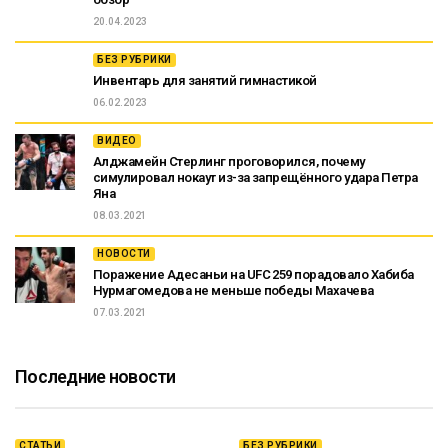
20.04.2023
БЕЗ РУБРИКИ
Инвентарь для занятий гимнастикой
06.02.2023
ВИДЕО
Алджамейн Стерлинг проговорился, почему
симулировал нокаут из-за запрещённого удара Петра
Яна
08.03.2021
НОВОСТИ
Поражение Адесаньи на UFC 259 порадовало Хабиба
Нурмагомедова не меньше победы Махачева
07.03.2021
Последние новости
СТАТЬИ
БЕЗ РУБРИКИ