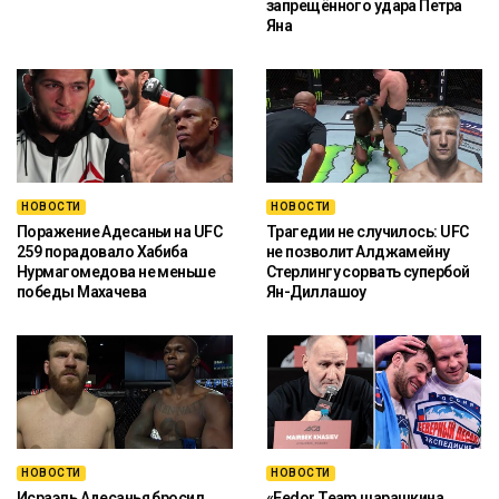
запрещённого удара Петра
Яна
НОВОСТИ
НОВОСТИ
Поражение Адесаньи на UFC
Трагедии не случилось: UFC
259 порадовало Хабиба
не позволит Алджамейну
Нурмагомедова не меньше
Стерлингу сорвать супербой
победы Махачева
Ян-Диллашоу
НОВОСТИ
НОВОСТИ
Исраэль Адесанья бросил
«Fedor Team шарашкина