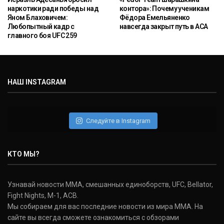
наркотики ради победы над
контора»: Почему ученикам
Яном Блаховичем:
Фёдора Емельяненко
Любопытный кадр с
навсегда закрыт путь в ACA
главного боя UFC 259
НАШ INSTAGRAM
Следуйте в Instagram
КТО МЫ?
Узнавай новости ММА, смешанных единоборств, UFC, Bellator,
Fight Nights, M-1, ACB.
Мы собираем для вас последние новости из мира ММА. На
сайте вы всегда сможете ознакомиться с обзорами