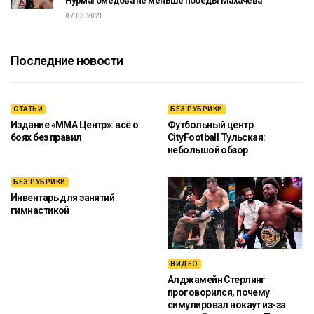
Нурмагомедова не меньше победы Махачева
07.03.2021
Последние новости
СТАТЬИ
БЕЗ РУБРИКИ
Издание «ММА Центр»: всё о
Футбольный центр
боях без правил
CityFootball Тульская:
небольшой обзор
БЕЗ РУБРИКИ
Инвентарь для занятий
гимнастикой
ВИДЕО
Алджамейн Стерлинг
проговорился, почему
симулировал нокаут из-за