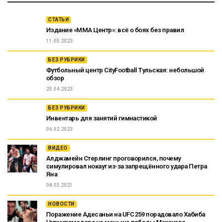
СТАТЬИ
Издание «ММА Центр»: всё о боях без правил
11.05.2023
БЕЗ РУБРИКИ
Футбольный центр CityFootball Тульская: небольшой
обзор
20.04.2023
БЕЗ РУБРИКИ
Инвентарь для занятий гимнастикой
06.02.2023
ВИДЕО
Алджамейн Стерлинг проговорился, почему
симулировал нокаут из-за запрещённого удара Петра
Яна
08.03.2021
НОВОСТИ
Поражение Адесаньи на UFC 259 порадовало Хабиба