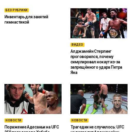
БЕЗ РУБРИКИ
Инвентарь для занятий
гимнастикой
ВИДЕО
Алджамейн Стерлинг
проговорился, почему
симулировал нокаут из-за
запрещённого удара Петра
Яна
НОВОСТИ
НОВОСТИ
Поражение Адесаньи на UFC
Трагедии не случилось: UFC