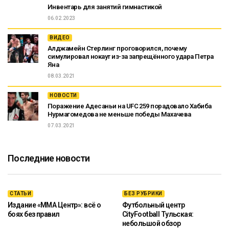
Инвентарь для занятий гимнастикой
06.02.2023
ВИДЕО
Алджамейн Стерлинг проговорился, почему
симулировал нокаут из-за запрещённого удара Петра
Яна
08.03.2021
НОВОСТИ
Поражение Адесаньи на UFC 259 порадовало Хабиба
Нурмагомедова не меньше победы Махачева
07.03.2021
Последние новости
СТАТЬИ
БЕЗ РУБРИКИ
Издание «ММА Центр»: всё о
Футбольный центр
боях без правил
CityFootball Тульская:
небольшой обзор