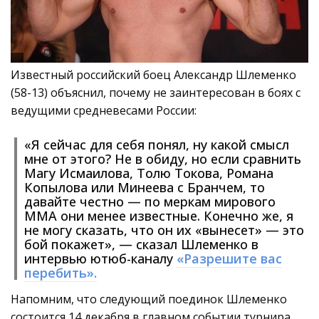
Известный российский боец Александр Шлеменко
(58-13) объяснил, почему не заинтересован в боях с
ведущими средневесами России:
«Я сейчас для себя понял, ну какой смысл
мне от этого? Не в обиду, но если сравнить
Магу Исмаилова, Толю Токова, Романа
Копылова или Минеева с Бранчем, то
давайте честно — по меркам мирового
ММА они менее известные. Конечно же, я
не могу сказать, что он их «вынесет» — это
бой покажет», — сказал Шлеменко в
интервью ютюб-каналу
«
Разрешите вас
перебить».
Напомним, что следующий поединок Шлеменко
состоится 14 декабря в главном событии турнира