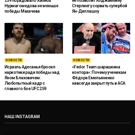
259 порадовало Хабиба
не позволит Алджамейну
Нурмагомедова не меньше
Стерлингу сорвать супербой
победы Махачева
Ян-Диллашоу
НОВОСТИ
НОВОСТИ
Исраэль Адесанья бросил
«Fedor Team шарашкина
наркотики ради победы над
контора»: Почему ученикам
Яном Блаховичем:
Фёдора Емельяненко
Любопытный кадр с
навсегда закрыт путь в ACA
главного боя UFC 259
НАШ INSTAGRAM