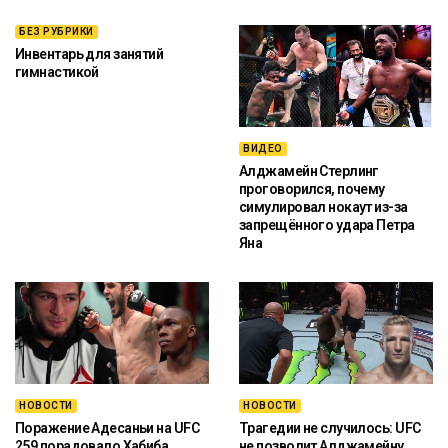
БЕЗ РУБРИКИ
Инвентарь для занятий
гимнастикой
ВИДЕО
Алджамейн Стерлинг
проговорился, почему
симулировал нокаут из-за
запрещённого удара Петра
Яна
НОВОСТИ
НОВОСТИ
Поражение Адесаньи на UFC
Трагедии не случилось: UFC
259 порадовало Хабиба
не позволит Алджамейну