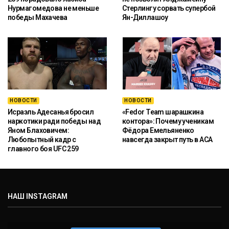
Нурмагомедова не меньше
Стерлингу сорвать супербой
победы Махачева
Ян-Диллашоу
НОВОСТИ
НОВОСТИ
Исраэль Адесанья бросил
«Fedor Team шарашкина
наркотики ради победы над
контора»: Почему ученикам
Яном Блаховичем:
Фёдора Емельяненко
Любопытный кадр с
навсегда закрыт путь в ACA
главного боя UFC 259
НАШ INSTAGRAM