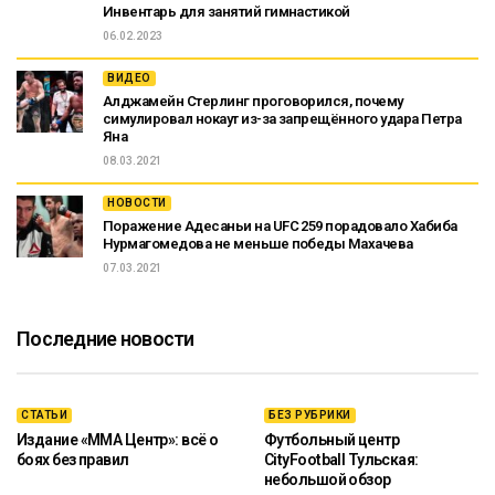
Инвентарь для занятий гимнастикой
06.02.2023
ВИДЕО
Алджамейн Стерлинг проговорился, почему
симулировал нокаут из-за запрещённого удара Петра
Яна
08.03.2021
НОВОСТИ
Поражение Адесаньи на UFC 259 порадовало Хабиба
Нурмагомедова не меньше победы Махачева
07.03.2021
Последние новости
СТАТЬИ
БЕЗ РУБРИКИ
Издание «ММА Центр»: всё о
Футбольный центр
боях без правил
CityFootball Тульская:
небольшой обзор