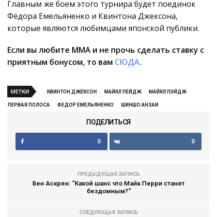
Главным же боем этого турнира будет поединок
Фёдора Емельяненко и Квинтона Джексона,
которые являются любимцами японской публики.
Если вы любите ММА и не прочь сделать ставку с
приятным бонусом, то вам
СЮДА
.
МЕТКИ
КВИНТОН ДЖЕКСОН
МАЙКЛ ПЕЙДЖ
МАЙКЛ ПЭЙДЖ
ПЕРВАЯ ПОЛОСА
ФЕДОР ЕМЕЛЬЯНЕНКО
ШИНШО АНЗАИ
ПОДЕЛИТЬСЯ
0
0
ПРЕДЫДУЩАЯ ЗАПИСЬ
Бен Аскрен: "Какой шанс что Майк Перри станет
бездомным?"
СЛЕДУЮЩАЯ ЗАПИСЬ