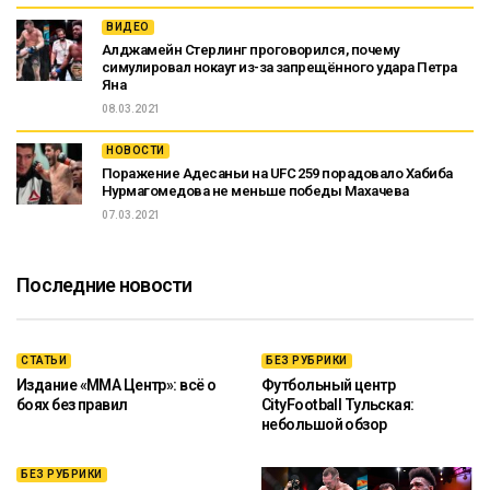
ВИДЕО
Алджамейн Стерлинг проговорился, почему
симулировал нокаут из-за запрещённого удара Петра
Яна
08.03.2021
НОВОСТИ
Поражение Адесаньи на UFC 259 порадовало Хабиба
Нурмагомедова не меньше победы Махачева
07.03.2021
Последние новости
СТАТЬИ
БЕЗ РУБРИКИ
Издание «ММА Центр»: всё о
Футбольный центр
боях без правил
CityFootball Тульская:
небольшой обзор
БЕЗ РУБРИКИ