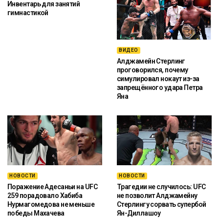
Инвентарь для занятий
гимнастикой
ВИДЕО
Алджамейн Стерлинг
проговорился, почему
симулировал нокаут из-за
запрещённого удара Петра
Яна
НОВОСТИ
НОВОСТИ
Поражение Адесаньи на UFC
Трагедии не случилось: UFC
259 порадовало Хабиба
не позволит Алджамейну
Нурмагомедова не меньше
Стерлингу сорвать супербой
победы Махачева
Ян-Диллашоу