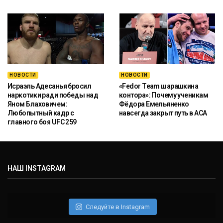
НОВОСТИ
НОВОСТИ
Исраэль Адесанья бросил
«Fedor Team шарашкина
наркотики ради победы над
контора»: Почему ученикам
Яном Блаховичем:
Фёдора Емельяненко
Любопытный кадр с
навсегда закрыт путь в ACA
главного боя UFC 259
НАШ INSTAGRAM
Следуйте в Instagram