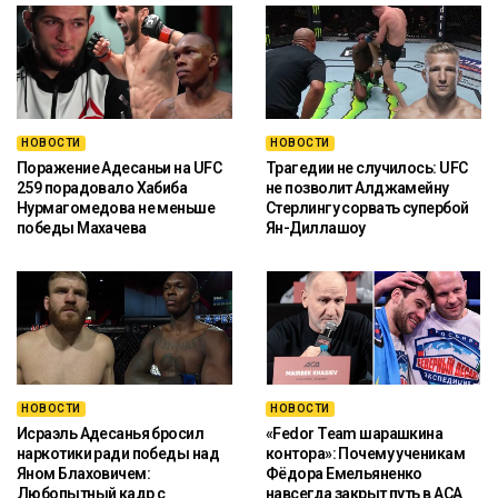
НОВОСТИ
НОВОСТИ
Поражение Адесаньи на UFC
Трагедии не случилось: UFC
259 порадовало Хабиба
не позволит Алджамейну
Нурмагомедова не меньше
Стерлингу сорвать супербой
победы Махачева
Ян-Диллашоу
НОВОСТИ
НОВОСТИ
Исраэль Адесанья бросил
«Fedor Team шарашкина
наркотики ради победы над
контора»: Почему ученикам
Яном Блаховичем:
Фёдора Емельяненко
Любопытный кадр с
навсегда закрыт путь в ACA