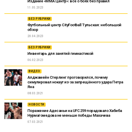
Издание «ММА Центр»: всё о боях без правил
11.05.2023
БЕЗ РУБРИКИ
Футбольный центр CityFootball Тульская: небольшой
обзор
20.04.2023
БЕЗ РУБРИКИ
Инвентарь для занятий гимнастикой
06.02.2023
ВИДЕО
Алджамейн Стерлинг проговорился, почему
симулировал нокаут из-за запрещённого удара Петра
Яна
08.03.2021
НОВОСТИ
Поражение Адесаньи на UFC 259 порадовало Хабиба
Нурмагомедова не меньше победы Махачева
07.03.2021