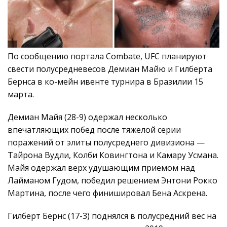
По сообщению портала Combate, UFC планируют
свести полусредневесов Демиан Майю и Гилберта
Бернса в ко-мейн ивенте турнира в Бразилии 15
марта.
Демиан Майя (28-9) одержал несколько
впечатляющих побед после тяжелой серии
поражений от элиты полусреднего дивизиона —
Тайрона Вудли, Колби Ковингтона и Камару Усмана.
Майя одержал верх удушающим приемом над
Лайманом Гудом, победил решением Энтони Рокко
Мартина, после чего финишировал Бена Аскрена.
Гилберт Бернс (17-3) поднялся в полусредний вес на