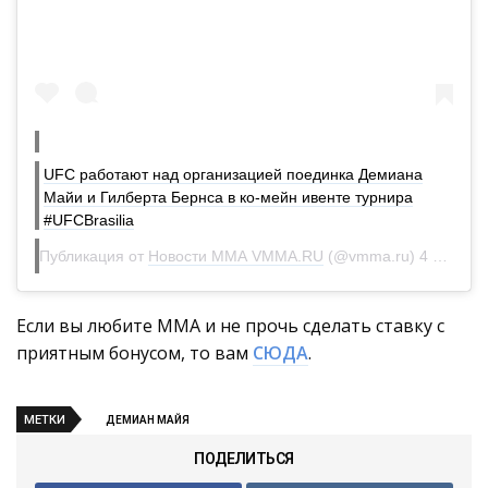
UFC работают над организацией поединка Демиана
Майи и Гилберта Бернса в ко-мейн ивенте турнира
#UFCBrasilia
Публикация от
Новости ММА VMMA.RU
(@vmma.ru)
4 Янв 2020 в 6:14 PST
Если вы любите ММА и не прочь сделать ставку с
приятным бонусом, то вам
СЮДА
.
МЕТКИ
ДЕМИАН МАЙЯ
ПОДЕЛИТЬСЯ