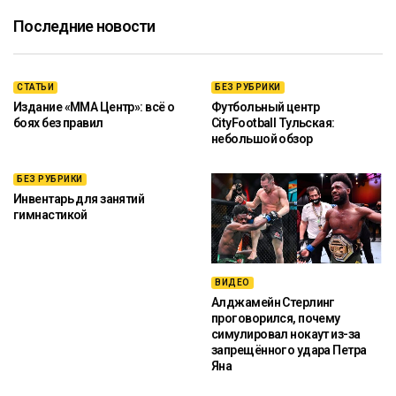
Последние новости
СТАТЬИ
БЕЗ РУБРИКИ
Издание «ММА Центр»: всё о
Футбольный центр
боях без правил
CityFootball Тульская:
небольшой обзор
БЕЗ РУБРИКИ
Инвентарь для занятий
гимнастикой
ВИДЕО
Алджамейн Стерлинг
проговорился, почему
симулировал нокаут из-за
запрещённого удара Петра
Яна