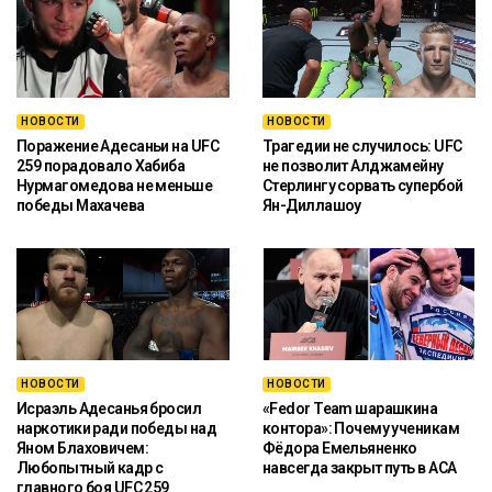
НОВОСТИ
НОВОСТИ
Поражение Адесаньи на UFC
Трагедии не случилось: UFC
259 порадовало Хабиба
не позволит Алджамейну
Нурмагомедова не меньше
Стерлингу сорвать супербой
победы Махачева
Ян-Диллашоу
НОВОСТИ
НОВОСТИ
Исраэль Адесанья бросил
«Fedor Team шарашкина
наркотики ради победы над
контора»: Почему ученикам
Яном Блаховичем:
Фёдора Емельяненко
Любопытный кадр с
навсегда закрыт путь в ACA
главного боя UFC 259