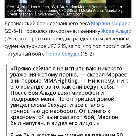
Dec 14, 2019; Las Vegas, NV, USA; Marlon Moraes (red gloves) fights
Jose Aldo (blue gloves) during UFC 245 at T-Mobile Arena. Mandatory
Credit: Stephen R. Sylvanie-USA TODAY Sports
Бразильский боец легчайшего веса
Марлон Мораес
(23-6-1) проехался по соотечественнику
Жозе Альдо
(28-6), которого он победил раздельным решением
судей на турнире UFC 245, за то, что тот просит себе
титульный бой с
Генри Сехудо
(15-2):
«Прямо сейчас я не испытываю никакого
уважения к этому парню, — сказал Мораес
в интервью MMAFighting. — Ни к нему, ни к
его команде за то, как они ведут себя.
После боя Альдо взял микрофон и
поздравил меня. Но он пришел домой,
увидел слова Сехудо, и все стало с
точностью до наоборот. От синего к
красному: «Я выиграл этот бой, Марлон
был напуган, я видел его лицо…»
Я не был испуган — у меня за плечами 30