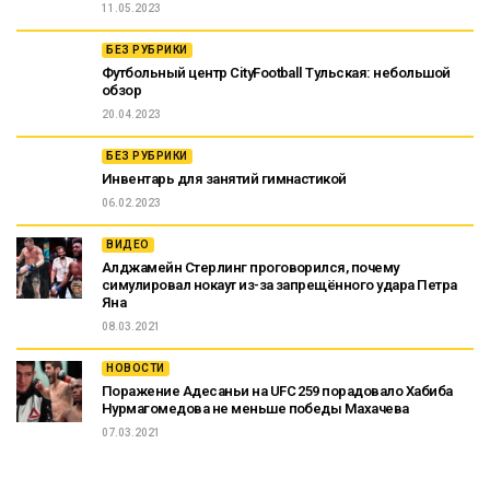
11.05.2023
БЕЗ РУБРИКИ
Футбольный центр CityFootball Тульская: небольшой
обзор
20.04.2023
БЕЗ РУБРИКИ
Инвентарь для занятий гимнастикой
06.02.2023
ВИДЕО
Алджамейн Стерлинг проговорился, почему
симулировал нокаут из-за запрещённого удара Петра
Яна
08.03.2021
НОВОСТИ
Поражение Адесаньи на UFC 259 порадовало Хабиба
Нурмагомедова не меньше победы Махачева
07.03.2021