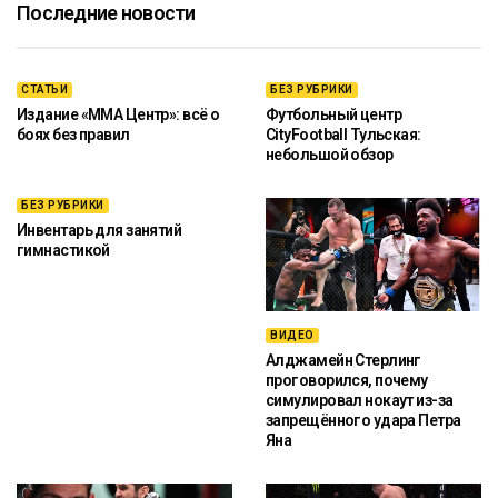
Последние новости
СТАТЬИ
БЕЗ РУБРИКИ
Издание «ММА Центр»: всё о
Футбольный центр
боях без правил
CityFootball Тульская:
небольшой обзор
БЕЗ РУБРИКИ
Инвентарь для занятий
гимнастикой
ВИДЕО
Алджамейн Стерлинг
проговорился, почему
симулировал нокаут из-за
запрещённого удара Петра
Яна