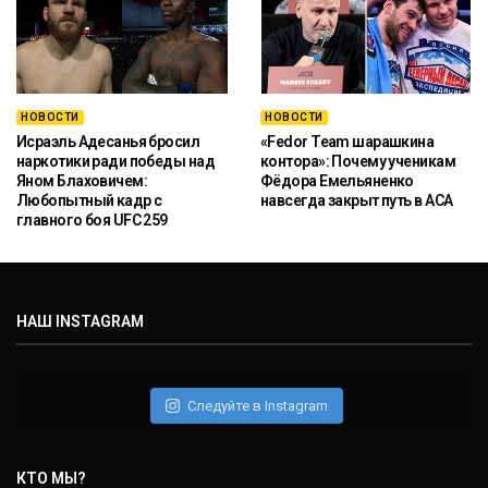
НОВОСТИ
НОВОСТИ
Исраэль Адесанья бросил
«Fedor Team шарашкина
наркотики ради победы над
контора»: Почему ученикам
Яном Блаховичем:
Фёдора Емельяненко
Любопытный кадр с
навсегда закрыт путь в ACA
главного боя UFC 259
НАШ INSTAGRAM
Следуйте в Instagram
КТО МЫ?