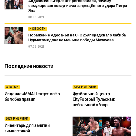
Алджамейн Стерлинг проговорился, почему
симулировал нокаут из-за запрещённого удара Петра
Яна
08.03.2021
НОВОСТИ
Поражение Адесаньи на UFC 259 порадовало Хабиба
Нурмагомедова не меньше победы Махачева
07.03.2021
Последние новости
СТАТЬИ
БЕЗ РУБРИКИ
Издание «ММА Центр»: всё о
Футбольный центр
боях без правил
CityFootball Тульская:
небольшой обзор
БЕЗ РУБРИКИ
Инвентарь для занятий
гимнастикой