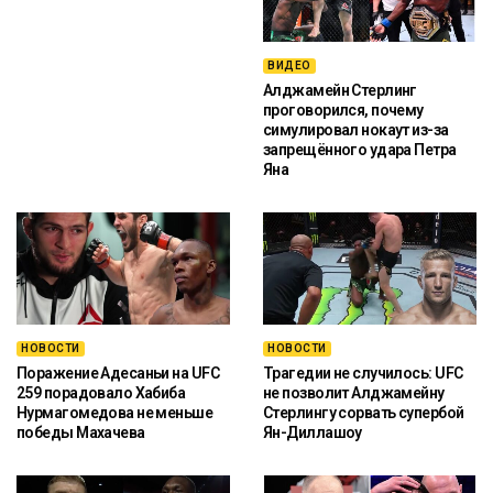
ВИДЕО
Алджамейн Стерлинг
проговорился, почему
симулировал нокаут из-за
запрещённого удара Петра
Яна
НОВОСТИ
НОВОСТИ
Поражение Адесаньи на UFC
Трагедии не случилось: UFC
259 порадовало Хабиба
не позволит Алджамейну
Нурмагомедова не меньше
Стерлингу сорвать супербой
победы Махачева
Ян-Диллашоу