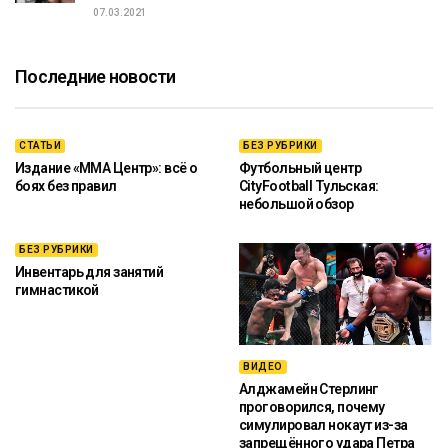
07.03.2021
Последние новости
СТАТЬИ
БЕЗ РУБРИКИ
Издание «ММА Центр»: всё о
Футбольный центр
боях без правил
CityFootball Тульская:
небольшой обзор
БЕЗ РУБРИКИ
Инвентарь для занятий
гимнастикой
ВИДЕО
Алджамейн Стерлинг
проговорился, почему
симулировал нокаут из-за
запрещённого удара Петра