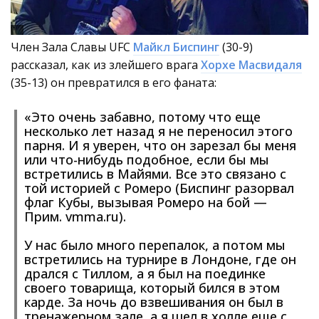
Член Зала Славы UFC
Майкл Биспинг
(30-9)
рассказал, как из злейшего врага
Хорхе Масвидаля
(35-13) он превратился в его фаната:
«Это очень забавно, потому что еще
несколько лет назад я не переносил этого
парня. И я уверен, что он зарезал бы меня
или что-нибудь подобное, если бы мы
встретились в Майями. Все это связано с
той историей с Ромеро (Биспинг разорвал
флаг Кубы, вызывая Ромеро на бой —
Прим. vmma.ru).
У нас было много перепалок, а потом мы
встретились на турнире в Лондоне, где он
дрался с Тиллом, а я был на поединке
своего товарища, который бился в этом
карде. За ночь до взвешивания он был в
тренажерном зале, а я шел в холле еще с