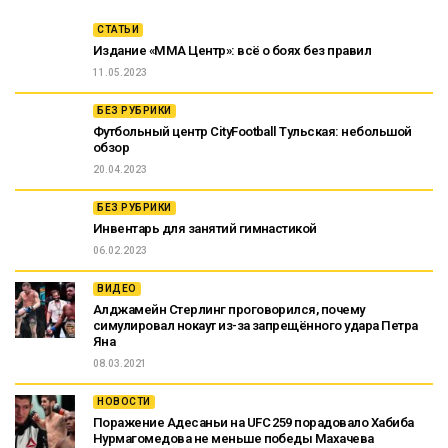
СТАТЬИ
Издание «ММА Центр»: всё о боях без правил
11.05.2023
БЕЗ РУБРИКИ
Футбольный центр CityFootball Тульская: небольшой
обзор
20.04.2023
БЕЗ РУБРИКИ
Инвентарь для занятий гимнастикой
06.02.2023
ВИДЕО
Алджамейн Стерлинг проговорился, почему
симулировал нокаут из-за запрещённого удара Петра
Яна
08.03.2021
НОВОСТИ
Поражение Адесаньи на UFC 259 порадовало Хабиба
Нурмагомедова не меньше победы Махачева