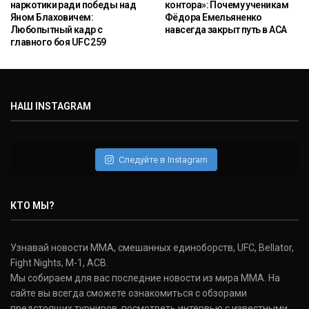
наркотики ради победы над
контора»: Почему ученикам
Яном Блаховичем:
Фёдора Емельяненко
Любопытный кадр с
навсегда закрыт путь в ACA
главного боя UFC 259
НАШ INSTAGRAM
Следуйте в Instagram
КТО МЫ?
Узнавай новости ММА, смешанных единоборств, UFC, Bellator,
Fight Nights, M-1, ACB.
Мы собираем для вас последние новости из мира ММА. На
сайте вы всегда сможете ознакомиться с обзорами
предстоящих турниров, посмотреть интервью с известными