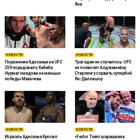
Яна
НОВОСТИ
НОВОСТИ
Поражение Адесаньи на UFC
Трагедии не случилось: UFC
259 порадовало Хабиба
не позволит Алджамейну
Нурмагомедова не меньше
Стерлингу сорвать супербой
победы Махачева
Ян-Диллашоу
НОВОСТИ
НОВОСТИ
Исраэль Адесанья бросил
«Fedor Team шарашкина