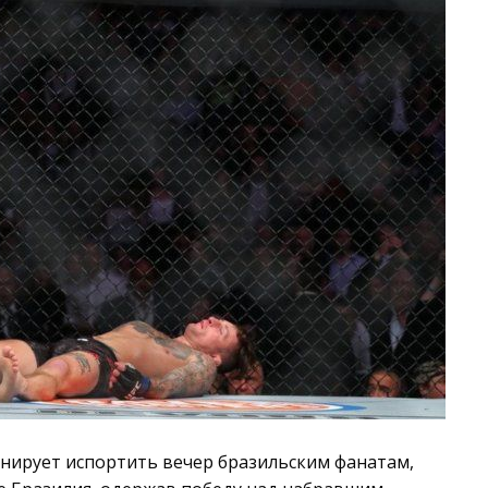
анирует испортить вечер бразильским фанатам,