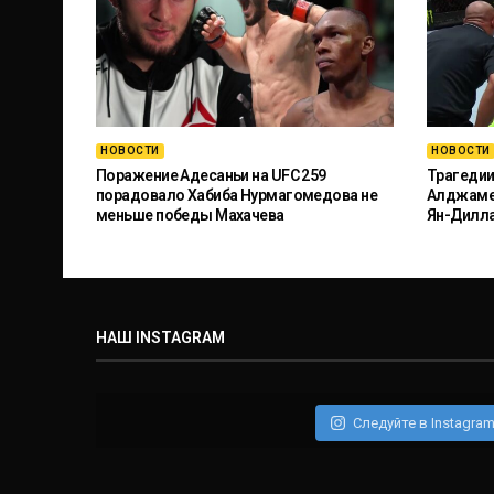
НОВОСТИ
НОВОСТИ
Поражение Адесаньи на UFC 259
Трагедии
порадовало Хабиба Нурмагомедова не
Алджамей
меньше победы Махачева
Ян-Дилл
НАШ INSTAGRAM
Следуйте в Instagra