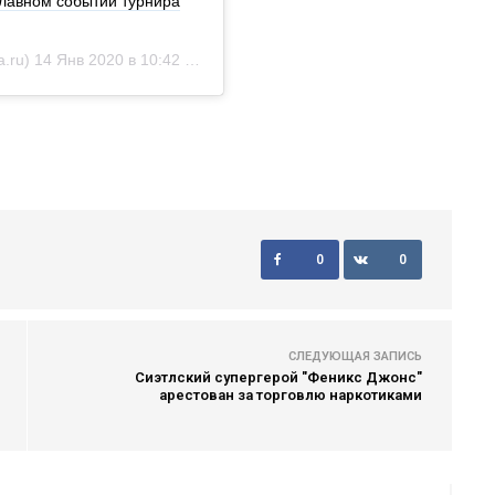
главном событии турнира
.ru)
14 Янв 2020 в 10:42 PST
0
0
СЛЕДУЮЩАЯ ЗАПИСЬ
Cиэтлский супергерой "Феникс Джонс"
арестован за торговлю наркотиками