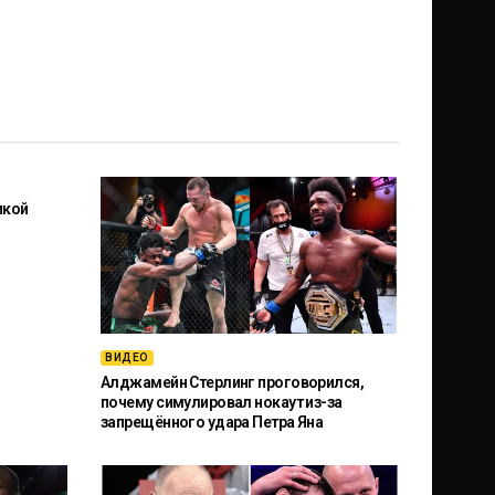
икой
ВИДЕО
Алджамейн Стерлинг проговорился,
почему симулировал нокаут из-за
запрещённого удара Петра Яна