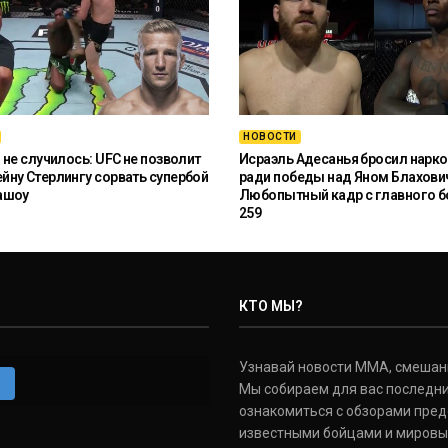
НОВОСТИ
 не случилось: UFC не позволит
Исраэль Адесанья бросил нарко
ну Стерлингу сорвать супербой
ради победы над Яном Блахови
ашоу
Любопытный кадр с главного б
259
КТО МЫ?
Узнавай новости ММА, смешанных
m
Мы собираем для вас последни
ознакомиться с обзорами пред
известными бойцами и мировы