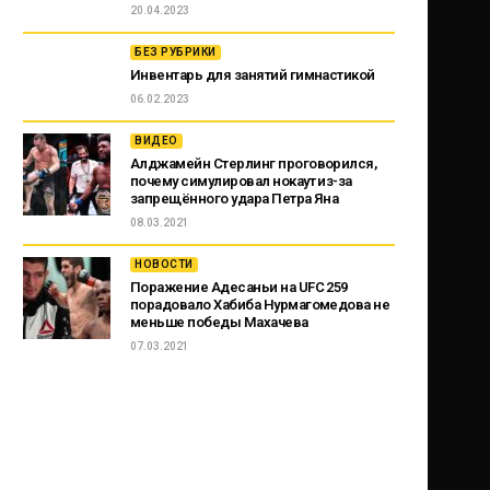
20.04.2023
БЕЗ РУБРИКИ
Инвентарь для занятий гимнастикой
06.02.2023
ВИДЕО
Алджамейн Стерлинг проговорился,
почему симулировал нокаут из-за
запрещённого удара Петра Яна
08.03.2021
НОВОСТИ
Поражение Адесаньи на UFC 259
порадовало Хабиба Нурмагомедова не
меньше победы Махачева
07.03.2021