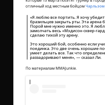
которые 15 марта посетят турнир в горо
отличный ход местным бойцом
Чарльзом
«Я люблю все портить. Я хочу убедит
бразильцев закрыть рты. Эта арена б
Порой мне нужно именно это. Я любл
замолчать весь «Мэдисон-сквер-гард
сделаю тихой эту арену.
Это хороший бой, особенно если учи
поединка. Это две очень хорошие п
умеет делать все. Так что определен
раззадоривают меня», — сказал Ли.
По материалам MMAJunkie.