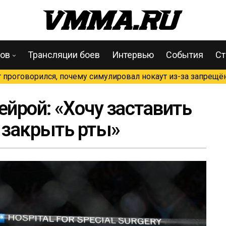
цов
Трансляции боев
Интервью
События
Ст
проговорился, почему симулировал нокаут из-за запрещён
ейрой: «Хочу заставить
в закрыть рты»