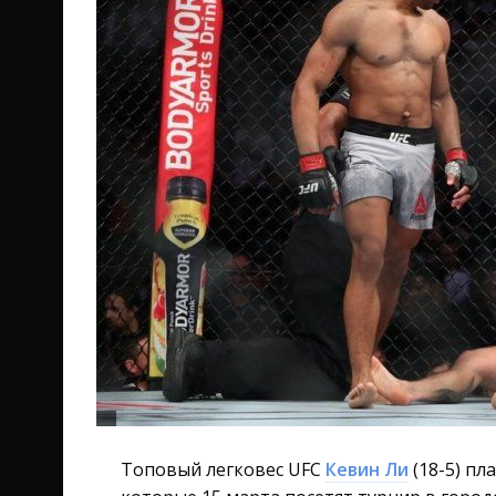
Топовый легковес UFC
Кевин Ли
(18-5) пл