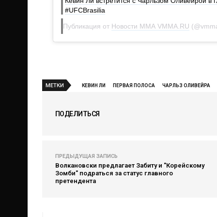
Кевин Ли встретится с Чарльзом Оливейрой в 
#UFCBrasilia
Публикация от
Новости ММА VMMA.RU
(@vmma
МЕТКИ
КЕВИН ЛИ
ПЕРВАЯ ПОЛОСА
ЧАРЛЬЗ ОЛИВЕЙРА
ПОДЕЛИТЬСЯ
ПРЕДЫДУЩАЯ ЗАПИСЬ
Волкановски предлагает Забиту и "Корейскому
Зомби" подраться за статус главного
претендента