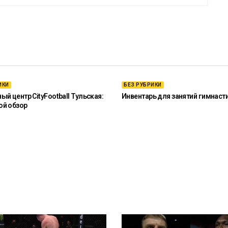
ИКИ
БЕЗ РУБРИКИ
й центр CityFootball Тульская:
Инвентарь для занятий гимнаст
ой обзор