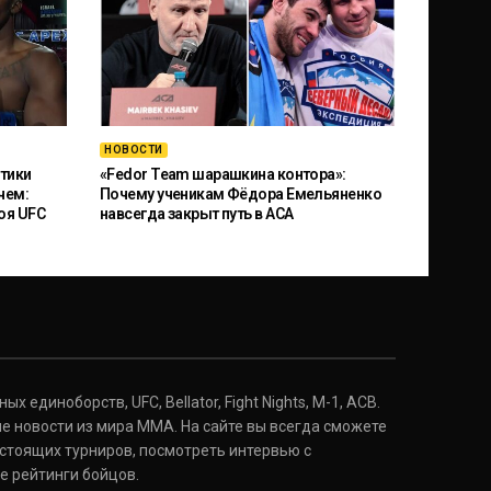
НОВОСТИ
тики
«Fedor Team шарашкина контора»:
чем:
Почему ученикам Фёдора Емельяненко
оя UFC
навсегда закрыт путь в ACA
 единоборств, UFC, Bellator, Fight Nights, M-1, ACB.
е новости из мира ММА. На сайте вы всегда сможете
стоящих турниров, посмотреть интервью с
е рейтинги бойцов.