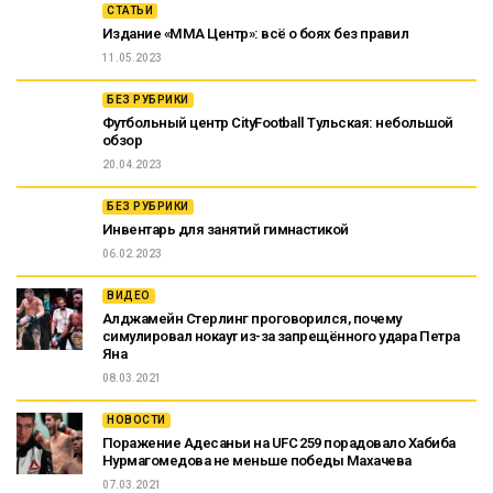
СТАТЬИ
Издание «ММА Центр»: всё о боях без правил
11.05.2023
БЕЗ РУБРИКИ
Футбольный центр CityFootball Тульская: небольшой
обзор
20.04.2023
БЕЗ РУБРИКИ
Инвентарь для занятий гимнастикой
06.02.2023
ВИДЕО
Алджамейн Стерлинг проговорился, почему
симулировал нокаут из-за запрещённого удара Петра
Яна
08.03.2021
НОВОСТИ
Поражение Адесаньи на UFC 259 порадовало Хабиба
Нурмагомедова не меньше победы Махачева
07.03.2021