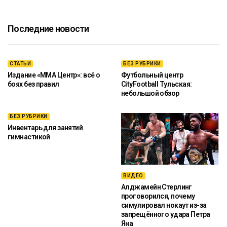
Последние новости
СТАТЬИ
БЕЗ РУБРИКИ
Издание «ММА Центр»: всё о
Футбольный центр
боях без правил
CityFootball Тульская:
небольшой обзор
БЕЗ РУБРИКИ
Инвентарь для занятий
гимнастикой
ВИДЕО
Алджамейн Стерлинг
проговорился, почему
симулировал нокаут из-за
запрещённого удара Петра
Яна