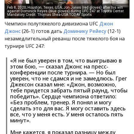
Feb 8, 2020; Houston, Texas, USA; Jon Jones (red gloves) after his win
against Dominick Reyes (blue gloves) during UFC 247 at Toyota Center.
Mandatory Credit: Thomas Shea-USA TODAY Sports
Чемпион полутяжелого дивизиона UFC
Джон
Джонс
(26-1) готов дать
Доминику Рейесу
(12-1)
незамедлительный реванш после тяжелого боя на
турнире UFC 247:
«Я не был уверен в том, что выигрываю в
этом бою, — сказал Джонс на пресс-
конференции после турнира. — Но был
уверен, что не сдамся и не замедлюсь. Грег
Джексон сказал мне: «Джон, возможно,
тебе придется забрать пятый раунд, чтобы
победить». Сердце чемпиона ответило:
«Без проблем, тренер. Я понял и могу
сделать это для вас. Я могу оставить здесь
все, что у меня есть. У меня осталось пять
минут».
Мне кажется, я показал разницу между