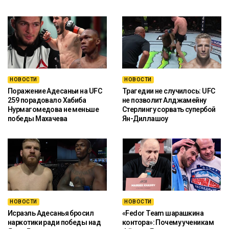
НОВОСТИ
НОВОСТИ
Поражение Адесаньи на UFC
Трагедии не случилось: UFC
259 порадовало Хабиба
не позволит Алджамейну
Нурмагомедова не меньше
Стерлингу сорвать супербой
победы Махачева
Ян-Диллашоу
НОВОСТИ
НОВОСТИ
Исраэль Адесанья бросил
«Fedor Team шарашкина
наркотики ради победы над
контора»: Почему ученикам