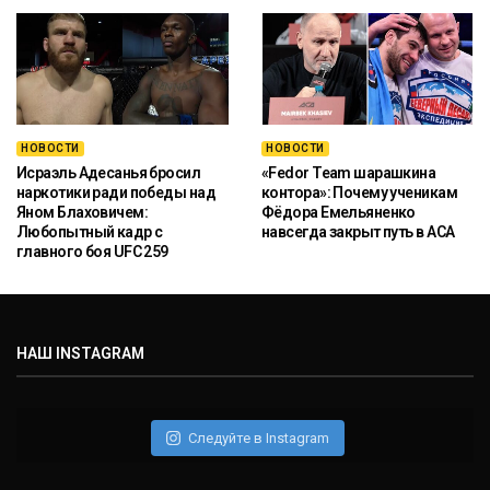
НОВОСТИ
НОВОСТИ
Исраэль Адесанья бросил
«Fedor Team шарашкина
наркотики ради победы над
контора»: Почему ученикам
Яном Блаховичем:
Фёдора Емельяненко
Любопытный кадр с
навсегда закрыт путь в ACA
главного боя UFC 259
НАШ INSTAGRAM
Следуйте в Instagram