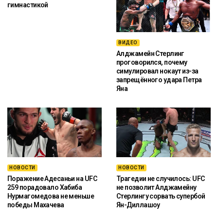
гимнастикой
ВИДЕО
Алджамейн Стерлинг
проговорился, почему
симулировал нокаут из-за
запрещённого удара Петра
Яна
НОВОСТИ
НОВОСТИ
Поражение Адесаньи на UFC
Трагедии не случилось: UFC
259 порадовало Хабиба
не позволит Алджамейну
Нурмагомедова не меньше
Стерлингу сорвать супербой
победы Махачева
Ян-Диллашоу