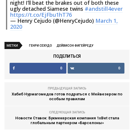
night! I’ll beat the brakes out of both these
ugly detached Siamese twins
#andstill4ever
https://t.co/EjFbu1hT76
— Henry Cejudo (@HenryCejudo)
March 1,
2020
МЕТКИ
ГЕНРИ СЕХУДО
ДЕЙВИСОН ФИГЕЙРЕДУ
ПОДЕЛИТЬСЯ
0
0
ПРЕДЫДУЩАЯ ЗАПИСЬ
Хабиб Нурмагомедов готов подраться с Мейвезером по
особым правилам
СЛЕДУЮЩАЯ ЗАПИСЬ
Новости Ставок: Букмекерская компания 1xBet стала
глобальным партнером «Барселоны»