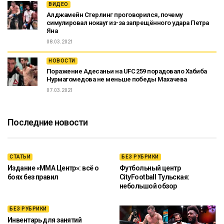
ВИДЕО
Алджамейн Стерлинг проговорился, почему
симулировал нокаут из-за запрещённого удара Петра
Яна
08.03.2021
НОВОСТИ
Поражение Адесаньи на UFC 259 порадовало Хабиба
Нурмагомедова не меньше победы Махачева
07.03.2021
Последние новости
СТАТЬИ
БЕЗ РУБРИКИ
Издание «ММА Центр»: всё о
Футбольный центр
боях без правил
CityFootball Тульская:
небольшой обзор
БЕЗ РУБРИКИ
Инвентарь для занятий