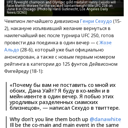
UFC flyweight champion and Olympic gold medalist Henry Cejudo will
face Marlon Moraes for the vacated bantamweight title UFC 238 on
June 8 in Chicago. (Photo by Hans Gutknecht, Los Angeles Daily
News/SCNG)
Чемпион легчайшего дивизиона
Генри Сехудо
(15-
2), накануне изъявивший желание вернуться в
наилегчайший вес после турнира UFC 250, готов
провести два поединка в один вечер — с
Жозе
Альдо
(28-6), который уже был официально
анонсирован, а также с новым первым номером
рейтинга в категории до 125 фунтов Дейвисоном
Фигейреду (18-1):
«Почему бы вам не поставить со мной их
обоих, Дана Уайт? Я буду в ко-мейн и в
мейн-ивенте в один вечер. Я побью этих
уродливых разделенных сиамских
близнецов», — написал Сехудо в твиттере.
Why don’t you line them both up
@danawhite
Ill be the co-main and main event in the same