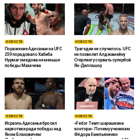
НОВОСТИ
НОВОСТИ
Поражение Адесаньи на UFC
Трагедии не случилось: UFC
259 порадовало Хабиба
не позволит Алджамейну
Нурмагомедова не меньше
Стерлингу сорвать супербой
победы Махачева
Ян-Диллашоу
НОВОСТИ
НОВОСТИ
Исраэль Адесанья бросил
«Fedor Team шарашкина
наркотики ради победы над
контора»: Почему ученикам
Яном Блаховичем:
Фёдора Емельяненко