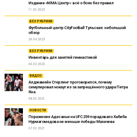
Издание «ММА Центр»: всё о боях без правил
11.05.2023
БЕЗ РУБРИКИ
Футбольный центр CityFootball Тульская: небольшой
обзор
20.04.2023
БЕЗ РУБРИКИ
Инвентарь для занятий гимнастикой
06.02.2023
ВИДЕО
Алджамейн Стерлинг проговорился, почему
симулировал нокаут из-за запрещённого удара Петра
Яна
08.03.2021
НОВОСТИ
Поражение Адесаньи на UFC 259 порадовало Хабиба
Нурмагомедова не меньше победы Махачева
07.03.2021