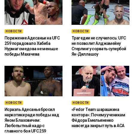
НОВОСТИ
НОВОСТИ
Поражение Адесаньи на UFC
Трагедии не случилось: UFC
259 порадовало Хабиба
не позволит Алджамейну
Нурмагомедова не меньше
Стерлингу сорвать супербой
победы Махачева
Ян-Диллашоу
НОВОСТИ
НОВОСТИ
Исраэль Адесанья бросил
«Fedor Team шарашкина
наркотики ради победы над
контора»: Почему ученикам
Яном Блаховичем:
Фёдора Емельяненко
Любопытный кадр с
навсегда закрыт путь в ACA
главного боя UFC 259