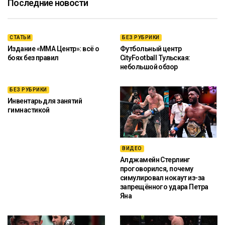
Последние новости
СТАТЬИ
БЕЗ РУБРИКИ
Издание «ММА Центр»: всё о
Футбольный центр
боях без правил
CityFootball Тульская:
небольшой обзор
БЕЗ РУБРИКИ
Инвентарь для занятий
гимнастикой
ВИДЕО
Алджамейн Стерлинг
проговорился, почему
симулировал нокаут из-за
запрещённого удара Петра
Яна