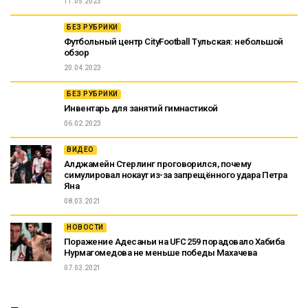
11.05.2023
БЕЗ РУБРИКИ
Футбольный центр CityFootball Тульская: небольшой
обзор
20.04.2023
БЕЗ РУБРИКИ
Инвентарь для занятий гимнастикой
06.02.2023
ВИДЕО
Алджамейн Стерлинг проговорился, почему
симулировал нокаут из-за запрещённого удара Петра
Яна
08.03.2021
НОВОСТИ
Поражение Адесаньи на UFC 259 порадовало Хабиба
Нурмагомедова не меньше победы Махачева
07.03.2021