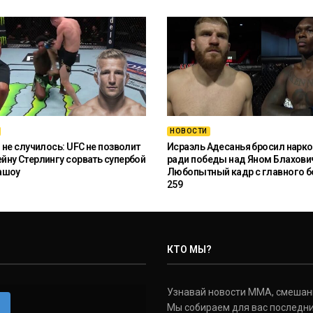
НОВОСТИ
 не случилось: UFC не позволит
Исраэль Адесанья бросил нарко
ну Стерлингу сорвать супербой
ради победы над Яном Блахови
ашоу
Любопытный кадр с главного б
259
КТО МЫ?
Узнавай новости ММА, смешанных
m
Мы собираем для вас последни