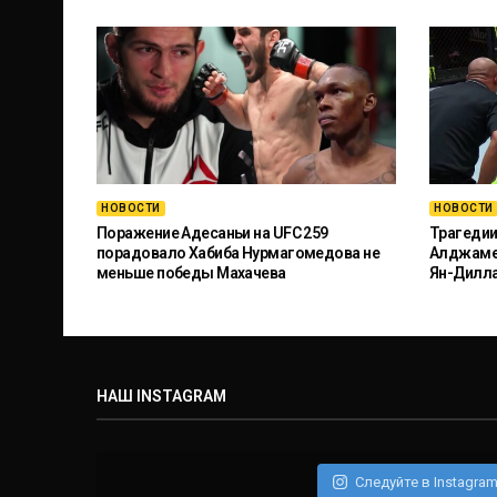
НОВОСТИ
НОВОСТИ
Поражение Адесаньи на UFC 259
Трагедии
порадовало Хабиба Нурмагомедова не
Алджамей
меньше победы Махачева
Ян-Дилл
НАШ INSTAGRAM
Следуйте в Instagra