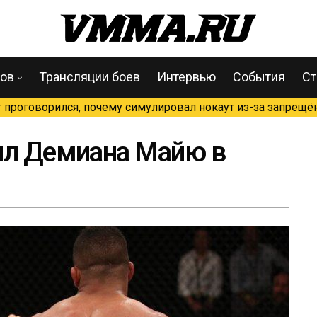
цов
Трансляции боев
Интервью
События
Ст
проговорился, почему симулировал нокаут из-за запрещён
ил Демиана Майю в