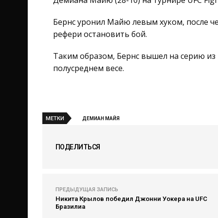
Демиана Майю (28-10) на турнире UFC Figh
Бернс уронил Майю левым хуком, после ч
рефери остановить бой.
Таким образом, Бернс вышел на серию из 
полусреднем весе.
МЕТКИ
ДЕМИАН МАЙЯ
ПОДЕЛИТЬСЯ
ПРЕДЫДУЩАЯ ЗАПИСЬ
Никита Крылов победил Джонни Уокера на UFC
Бразилиа