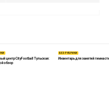
ИКИ
БЕЗ РУБРИКИ
й центр CityFootball Тульская:
Инвентарь для занятий гимнаст
ой обзор