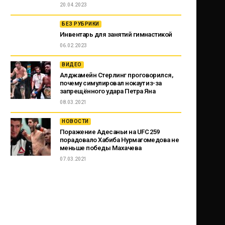
20.04.2023
БЕЗ РУБРИКИ
Инвентарь для занятий гимнастикой
06.02.2023
ВИДЕО
Алджамейн Стерлинг проговорился,
почему симулировал нокаут из-за
запрещённого удара Петра Яна
08.03.2021
НОВОСТИ
Поражение Адесаньи на UFC 259
порадовало Хабиба Нурмагомедова не
меньше победы Махачева
07.03.2021