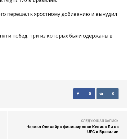
t Night 170 в Бразилии.
его перешел к яростному добиванию и вынудил
пяти побед, три из которых были одержаны в
0
0
СЛЕДУЮЩАЯ ЗАПИСЬ
Чарльз Оливейра финишировал Кевина Ли на
UFC в Бразилии