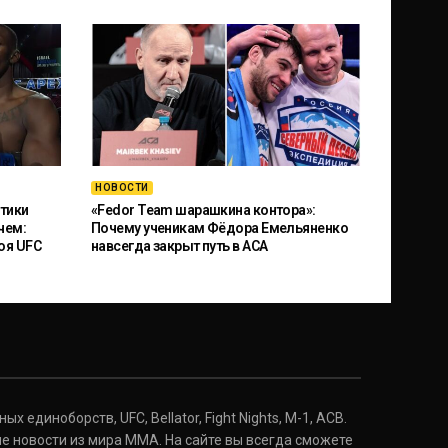
НОВОСТИ
тики
«Fedor Team шарашкина контора»:
чем:
Почему ученикам Фёдора Емельяненко
оя UFC
навсегда закрыт путь в ACA
 единоборств, UFC, Bellator, Fight Nights, M-1, ACB.
е новости из мира ММА. На сайте вы всегда сможете