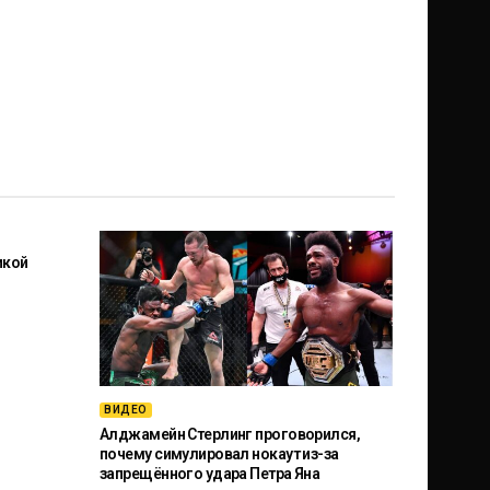
икой
ВИДЕО
Алджамейн Стерлинг проговорился,
почему симулировал нокаут из-за
запрещённого удара Петра Яна