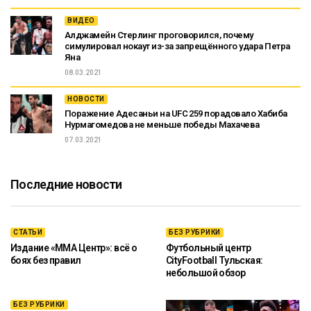
ВИДЕО
Алджамейн Стерлинг проговорился, почему
симулировал нокаут из-за запрещённого удара Петра
Яна
08.03.2021
НОВОСТИ
Поражение Адесаньи на UFC 259 порадовало Хабиба
Нурмагомедова не меньше победы Махачева
07.03.2021
Последние новости
СТАТЬИ
БЕЗ РУБРИКИ
Издание «ММА Центр»: всё о
Футбольный центр
боях без правил
CityFootball Тульская:
небольшой обзор
БЕЗ РУБРИКИ