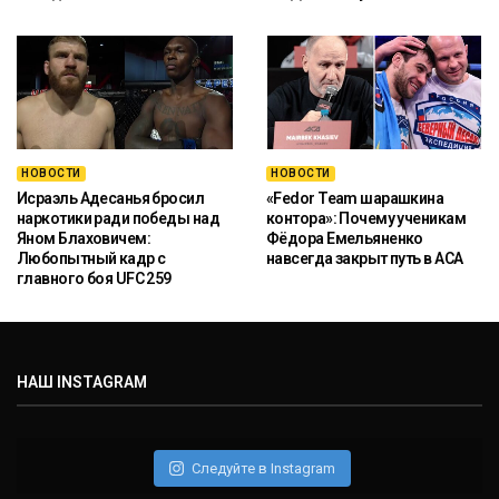
НОВОСТИ
НОВОСТИ
Исраэль Адесанья бросил
«Fedor Team шарашкина
наркотики ради победы над
контора»: Почему ученикам
Яном Блаховичем:
Фёдора Емельяненко
Любопытный кадр с
навсегда закрыт путь в ACA
главного боя UFC 259
НАШ INSTAGRAM
Следуйте в Instagram