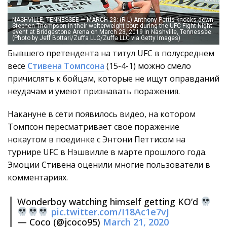
NASHVILLE, TENNESSEE — MARCH 23: (R-L) Anthony Pettis knocks down
Stephen Thompson in their welterweight bout during the UFC Fight Night
event at Bridgestone Arena on March 23, 2019 in Nashville, Tennessee.
(Photo by Jeff Bottari/Zuffa LLC/Zuffa LLC via Getty Images)
Бывшего претендента на титул UFC в полусреднем
весе
Стивена Томпсона
(15-4-1) можно смело
причислять к бойцам, которые не ищут оправданий
неудачам и умеют признавать поражения.
Накануне в сети появилось видео, на котором
Томпсон пересматривает свое поражение
нокаутом в поединке с Энтони Петтисом на
турнире UFC в Нэшвилле в марте прошлого года.
Эмоции Стивена оценили многие пользователи в
комментариях.
Wonderboy watching himself getting KO’d
pic.twitter.com/I18Ac1e7vJ
— Coco (@jcoco95)
March 21, 2020