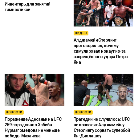
Инвентарь для занятий
гимнастикой
ВИДЕО
Алджамейн Стерлинг
проговорился, почему
симулировал нокаут из-за
запрещённого удара Петра
Яна
НОВОСТИ
НОВОСТИ
Поражение Адесаньи на UFC
Трагедии не случилось: UFC
259 порадовало Хабиба
не позволит Алджамейну
Нурмагомедова не меньше
Стерлингу сорвать супербой
победы Махачева
Ян-Диллашоу