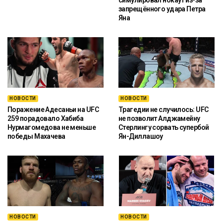
симулировал нокаут из-за
запрещённого удара Петра
Яна
НОВОСТИ
НОВОСТИ
Поражение Адесаньи на UFC
Трагедии не случилось: UFC
259 порадовало Хабиба
не позволит Алджамейну
Нурмагомедова не меньше
Стерлингу сорвать супербой
победы Махачева
Ян-Диллашоу
НОВОСТИ
НОВОСТИ