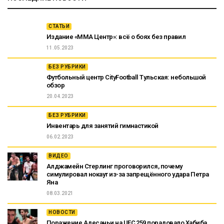
СТАТЬИ
Издание «ММА Центр»: всё о боях без правил
11.05.2023
БЕЗ РУБРИКИ
Футбольный центр CityFootball Тульская: небольшой
обзор
20.04.2023
БЕЗ РУБРИКИ
Инвентарь для занятий гимнастикой
06.02.2023
ВИДЕО
Алджамейн Стерлинг проговорился, почему
симулировал нокаут из-за запрещённого удара Петра
Яна
08.03.2021
НОВОСТИ
Поражение Адесаньи на UFC 259 порадовало Хабиба