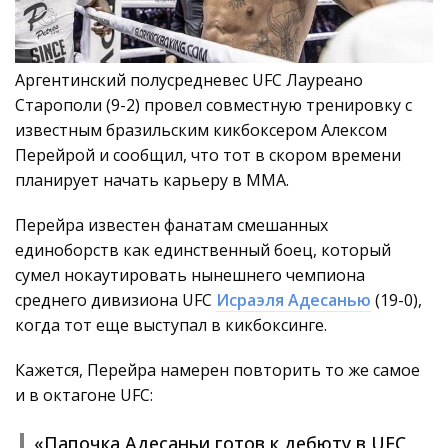
Аргентинский полусредневес UFC Лауреано
Старополи (9-2) провел совместную тренировку с
известным бразильским кикбоксером Алексом
Перейрой и сообщил, что тот в скором времени
планирует начать карьеру в ММА.
Перейра известен фанатам смешанных
единоборств как единственный боец, который
сумел нокаутировать нынешнего чемпиона
среднего дивизиона UFC
Исраэля Адесанью
(19-0),
когда тот еще выступал в кикбоксинге.
Кажется, Перейра намерен повторить то же самое
и в октагоне UFC:
«Папочка Адесаньи готов к дебюту в UFC,