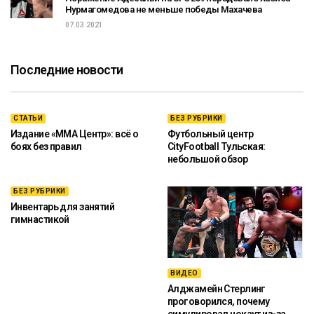
Нурмагомедова не меньше победы Махачева
07.03.2021
Последние новости
СТАТЬИ
БЕЗ РУБРИКИ
Издание «ММА Центр»: всё о
Футбольный центр
боях без правил
CityFootball Тульская:
небольшой обзор
БЕЗ РУБРИКИ
Инвентарь для занятий
гимнастикой
ВИДЕО
Алджамейн Стерлинг
проговорился, почему