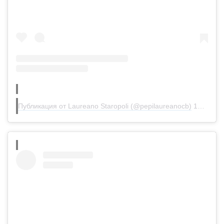
Публикация от Laureano Staropoli (@pepilaureanocb)
15 Апр 2020 в 8:31 PDT