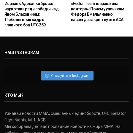
Исраэль Адесанья бросил
«Fedor Team шарашкина
наркотики ради победы над
контора»: Почему ученикам
Яном Блаховичем:
Фёдора Емельяненко
Любопытный кадр с
навсегда закрыт путь в ACA
главного боя UFC 259
НАШ INSTAGRAM
Следуйте в Instagram
КТО МЫ?
Узнавай новости ММА, смешанных единоборств, UFC, Bellator,
Fight Nights, M-1, ACB.
Мы собираем для вас последние новости из мира ММА. На