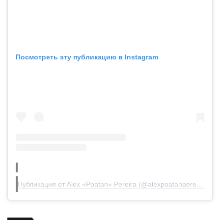
Посмотреть эту публикацию в Instagram
Публикация от Alex «Poatan» Pereira (@alexpoatanpereira)
20 