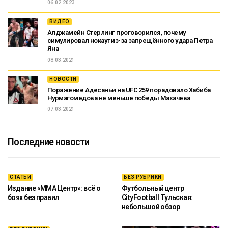
06.02.2023
ВИДЕО
Алджамейн Стерлинг проговорился, почему
симулировал нокаут из-за запрещённого удара Петра
Яна
08.03.2021
НОВОСТИ
Поражение Адесаньи на UFC 259 порадовало Хабиба
Нурмагомедова не меньше победы Махачева
07.03.2021
Последние новости
СТАТЬИ
БЕЗ РУБРИКИ
Издание «ММА Центр»: всё о
Футбольный центр
боях без правил
CityFootball Тульская:
небольшой обзор