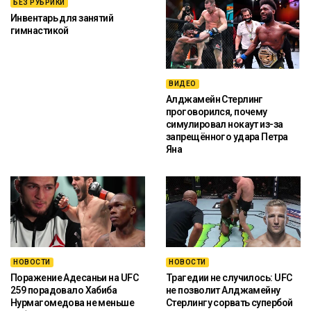
БЕЗ РУБРИКИ
Инвентарь для занятий
гимнастикой
ВИДЕО
Алджамейн Стерлинг
проговорился, почему
симулировал нокаут из-за
запрещённого удара Петра
Яна
НОВОСТИ
НОВОСТИ
Поражение Адесаньи на UFC
Трагедии не случилось: UFC
259 порадовало Хабиба
не позволит Алджамейну
Нурмагомедова не меньше
Стерлингу сорвать супербой