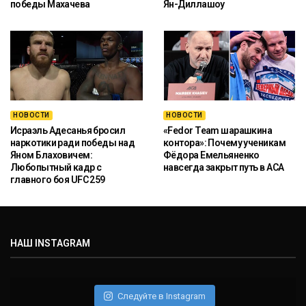
победы Махачева
Ян-Диллашоу
НОВОСТИ
НОВОСТИ
Исраэль Адесанья бросил
«Fedor Team шарашкина
наркотики ради победы над
контора»: Почему ученикам
Яном Блаховичем:
Фёдора Емельяненко
Любопытный кадр с
навсегда закрыт путь в ACA
главного боя UFC 259
НАШ INSTAGRAM
Следуйте в Instagram