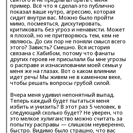
пример. Всё что я сделал-это публично
показал ваше нутро, агрессию, которая
сидит внутри вас. Можно было пройти
мимо, посмеяться, дискутировать,
критиковать без угроз и ненависти. Может
я плохой, но не притворяюсь тем, кем не
являюсь. До сих пор не поняли смысл всего
этого? Зависть? Смешно. Вся история
связана с Хабибом, потому что фанаты
других героев не присылали бы мне угрозы
о расправе и изнасиловании моей семьи у
меня же на глазах. Вот о каком влиянии
идет речь! Мы живем не в каменном веке,
чтобы решать вопросы грубой силой.
Вчера меня удивил непонятный выпад.
Теперь каждый будет пытаться меня
избить и унизить? В этот раз 5 человек, в
следующий сколько будет? Не уверен, что
это мелкое хулиганство можно считать за
попытку расправы — слишком неуверенно,
быстро. Видимо было страшно, что вас