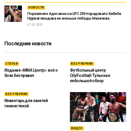
НОВОСТИ
Поражение Адесаньи на UFC 259 порадовало Хабиба
Нурмагомедова не меньше победы Махачева
07.03.2021
Последние новости
СТАТЬИ
БЕЗ РУБРИКИ
Издание «ММА Центр»: всё о
Футбольный центр
боях без правил
CityFootball Тульская:
небольшой обзор
БЕЗ РУБРИКИ
Инвентарь для занятий
гимнастикой
ВИДЕО