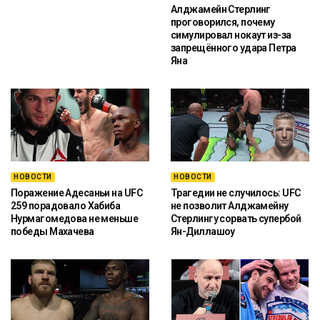
Алджамейн Стерлинг
проговорился, почему
симулировал нокаут из-за
запрещённого удара Петра
Яна
НОВОСТИ
НОВОСТИ
Поражение Адесаньи на UFC
Трагедии не случилось: UFC
259 порадовало Хабиба
не позволит Алджамейну
Нурмагомедова не меньше
Стерлингу сорвать супербой
победы Махачева
Ян-Диллашоу