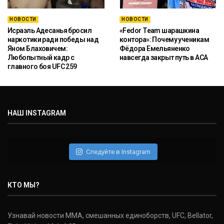
НОВОСТИ
НОВОСТИ
Исраэль Адесанья бросил
«Fedor Team шарашкина
наркотики ради победы над
контора»: Почему ученикам
Яном Блаховичем:
Фёдора Емельяненко
Любопытный кадр с
навсегда закрыт путь в ACA
главного боя UFC 259
НАШ INSTAGRAM
Следуйте в Instagram
КТО МЫ?
Узнавай новости ММА, смешанных единоборств, UFC, Bellator,