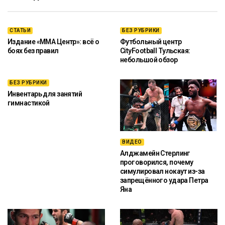
СТАТЬИ
БЕЗ РУБРИКИ
Издание «ММА Центр»: всё о
Футбольный центр
боях без правил
CityFootball Тульская:
небольшой обзор
БЕЗ РУБРИКИ
Инвентарь для занятий
гимнастикой
ВИДЕО
Алджамейн Стерлинг
проговорился, почему
симулировал нокаут из-за
запрещённого удара Петра
Яна