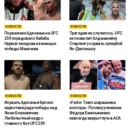
НОВОСТИ
НОВОСТИ
Поражение Адесаньи на UFC
Трагедии не случилось: UFC
259 порадовало Хабиба
не позволит Алджамейну
Нурмагомедова не меньше
Стерлингу сорвать супербой
победы Махачева
Ян-Диллашоу
НОВОСТИ
НОВОСТИ
Исраэль Адесанья бросил
«Fedor Team шарашкина
наркотики ради победы над
контора»: Почему ученикам
Яном Блаховичем:
Фёдора Емельяненко
Любопытный кадр с
навсегда закрыт путь в ACA
главного боя UFC 259