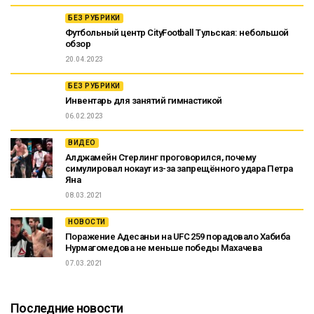
БЕЗ РУБРИКИ
Футбольный центр CityFootball Тульская: небольшой
обзор
20.04.2023
БЕЗ РУБРИКИ
Инвентарь для занятий гимнастикой
06.02.2023
ВИДЕО
Алджамейн Стерлинг проговорился, почему
симулировал нокаут из-за запрещённого удара Петра
Яна
08.03.2021
НОВОСТИ
Поражение Адесаньи на UFC 259 порадовало Хабиба
Нурмагомедова не меньше победы Махачева
07.03.2021
Последние новости