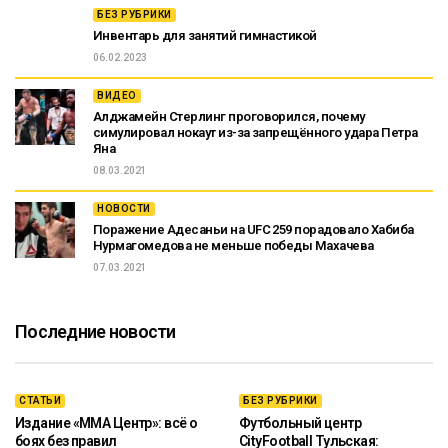
БЕЗ РУБРИКИ
Инвентарь для занятий гимнастикой
06.02.2023
ВИДЕО
Алджамейн Стерлинг проговорился, почему
симулировал нокаут из-за запрещённого удара Петра
Яна
08.03.2021
НОВОСТИ
Поражение Адесаньи на UFC 259 порадовало Хабиба
Нурмагомедова не меньше победы Махачева
07.03.2021
Последние новости
СТАТЬИ
БЕЗ РУБРИКИ
Издание «ММА Центр»: всё о
Футбольный центр
боях без правил
CityFootball Тульская: