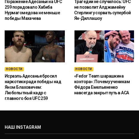
Поражение Адесаньи на UFC
Трагедии не случилось: UFC
259 порадовало Хабиба
не позволит Алджамейну
Нурмагомедова не меньше
Стерлингу сорвать супербой
победы Махачева
Ян-Диллашоу
НОВОСТИ
НОВОСТИ
Исраэль Адесанья бросил
«Fedor Team шарашкина
наркотики ради победы над
контора»: Почему ученикам
Яном Блаховичем:
Фёдора Емельяненко
Любопытный кадр с
навсегда закрыт путь в ACA
главного боя UFC 259
НАШ INSTAGRAM