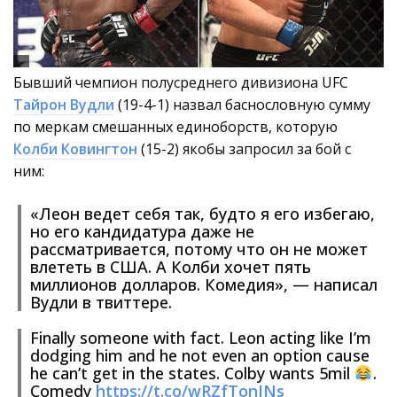
Бывший чемпион полусреднего дивизиона UFC
Тайрон Вудли
(19-4-1) назвал баснословную сумму
по меркам смешанных единоборств, которую
Колби Ковингтон
(15-2) якобы запросил за бой с
ним:
«Леон ведет себя так, будто я его избегаю,
но его кандидатура даже не
рассматривается, потому что он не может
влететь в США. А Колби хочет пять
миллионов долларов. Комедия», — написал
Вудли в твиттере.
Finally someone with fact. Leon acting like I’m
dodging him and he not even an option cause
he can’t get in the states. Colby wants 5mil
.
Comedy
https://t.co/wRZfTonINs