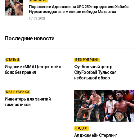
НОВОСТИ
Поражение Адесаньи на UFC 259 порадовало Хабиба
Нурмагомедова не меньше победы Махачева
07.03.2021
Последние новости
СТАТЬИ
БЕЗ РУБРИКИ
Издание «ММА Центр»: всё о
Футбольный центр
боях без правил
CityFootball Тульская:
небольшой обзор
БЕЗ РУБРИКИ
Инвентарь для занятий
гимнастикой
ВИДЕО
Алджамейн Стерлинг