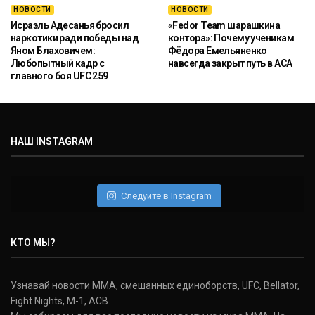
НОВОСТИ
НОВОСТИ
Исраэль Адесанья бросил
«Fedor Team шарашкина
наркотики ради победы над
контора»: Почему ученикам
Яном Блаховичем:
Фёдора Емельяненко
Любопытный кадр с
навсегда закрыт путь в ACA
главного боя UFC 259
НАШ INSTAGRAM
Следуйте в Instagram
КТО МЫ?
Узнавай новости ММА, смешанных единоборств, UFC, Bellator,
Fight Nights, M-1, ACB.