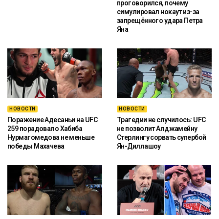
проговорился, почему
симулировал нокаут из-за
запрещённого удара Петра
Яна
НОВОСТИ
НОВОСТИ
Поражение Адесаньи на UFC
Трагедии не случилось: UFC
259 порадовало Хабиба
не позволит Алджамейну
Нурмагомедова не меньше
Стерлингу сорвать супербой
победы Махачева
Ян-Диллашоу