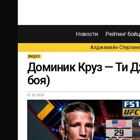
Новости
Рейтинг бой
Алджамейн Стерлинг 
ВИДЕО
Доминик Круз — Ти 
боя)
01.05.2020