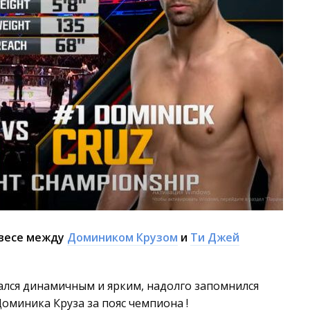
 весе между
Домиником Крузом
и
Ти Джей
ался динамичным и ярким, надолго запомнился
оминика Круза за пояс чемпиона !