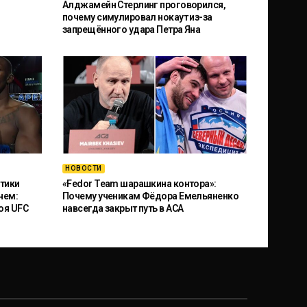
Алджамейн Стерлинг проговорился,
почему симулировал нокаут из-за
запрещённого удара Петра Яна
НОВОСТИ
тики
«Fedor Team шарашкина контора»:
чем:
Почему ученикам Фёдора Емельяненко
оя UFC
навсегда закрыт путь в ACA