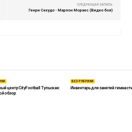
СЛЕДУЮЩАЯ ЗАПИСЬ
Генри Сехудо - Марлон Мораес (Видео боя)
ИКИ
БЕЗ РУБРИКИ
й центр CityFootball Тульская:
Инвентарь для занятий гимнаст
ой обзор