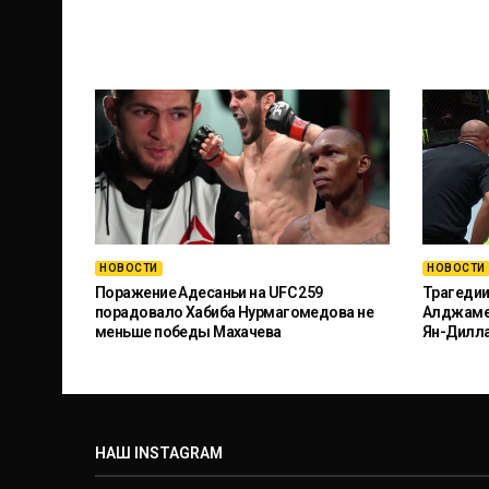
НОВОСТИ
НОВОСТИ
Поражение Адесаньи на UFC 259
Трагедии
порадовало Хабиба Нурмагомедова не
Алджамей
меньше победы Махачева
Ян-Дилл
НАШ INSTAGRAM