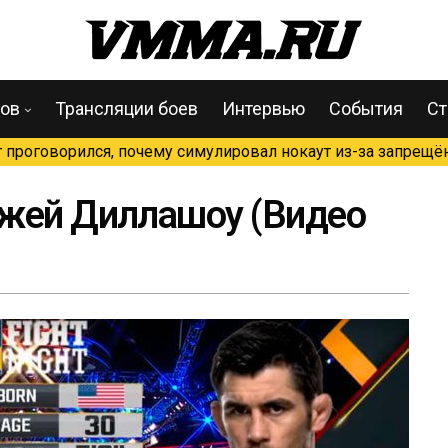
цов
Трансляции боев
Интервью
События
Ст
проговорился, почему симулировал нокаут из-за запрещён
Джей Диллашоу (Видео