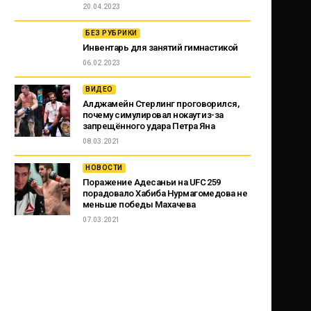
20.04.2023
БЕЗ РУБРИКИ
Инвентарь для занятий гимнастикой
06.02.2023
ВИДЕО
Алджамейн Стерлинг проговорился,
почему симулировал нокаут из-за
запрещённого удара Петра Яна
08.03.2021
НОВОСТИ
Поражение Адесаньи на UFC 259
порадовало Хабиба Нурмагомедова не
меньше победы Махачева
07.03.2021