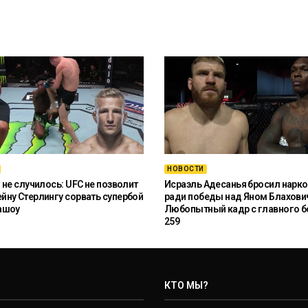
НОВОСТИ
 не случилось: UFC не позволит
Исраэль Адесанья бросил нарко
ну Стерлингу сорвать супербой
ради победы над Яном Блахови
ашоу
Любопытный кадр с главного б
259
КТО МЫ?