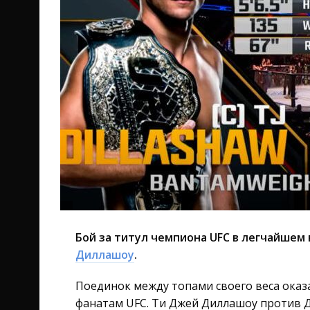
Бой за титул чемпиона UFC в легчайшем
Диллашоу
.
Поединок между топами своего веса оказ
фанатам UFC. Ти Джей Диллашоу против Д