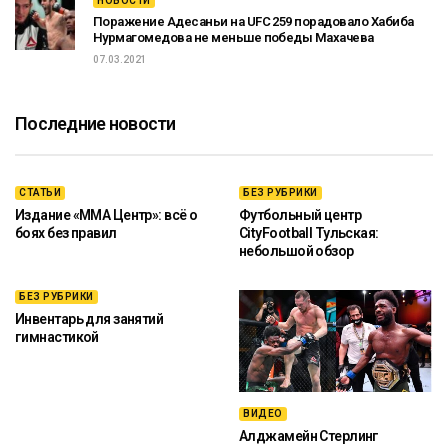
НОВОСТИ
Поражение Адесаньи на UFC 259 порадовало Хабиба
Нурмагомедова не меньше победы Махачева
07.03.2021
Последние новости
СТАТЬИ
БЕЗ РУБРИКИ
Издание «ММА Центр»: всё о
Футбольный центр
боях без правил
CityFootball Тульская:
небольшой обзор
БЕЗ РУБРИКИ
Инвентарь для занятий
гимнастикой
ВИДЕО
Алджамейн Стерлинг