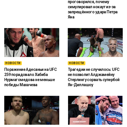
проговорился, почему
симулировал нокаут из-за
запрещённого удара Петра
Яна
НОВОСТИ
НОВОСТИ
Поражение Адесаньи на UFC
Трагедии не случилось: UFC
259 порадовало Хабиба
не позволит Алджамейну
Нурмагомедова не меньше
Стерлингу сорвать супербой
победы Махачева
Ян-Диллашоу