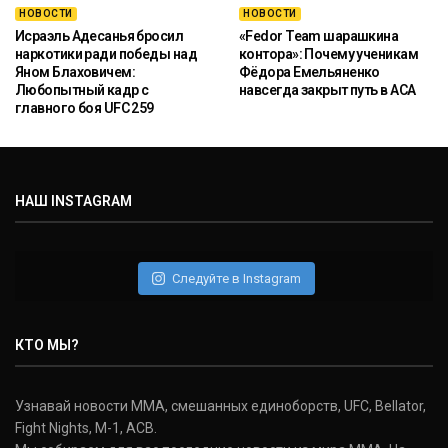
НОВОСТИ
НОВОСТИ
Исраэль Адесанья бросил
«Fedor Team шарашкина
наркотики ради победы над
контора»: Почему ученикам
Яном Блаховичем:
Фёдора Емельяненко
Любопытный кадр с
навсегда закрыт путь в ACA
главного боя UFC 259
НАШ INSTAGRAM
Следуйте в Instagram
КТО МЫ?
Узнавай новости ММА, смешанных единоборств, UFC, Bellator,
Fight Nights, M-1, ACB.